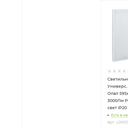
Светильн
Универс. LED 40
Опал 595
3000Лм 
свет IP20
Есть в на
Арт.: LDVO