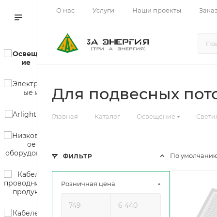
О нас
Услуги
Наши проекты
Зака
Для подвесных пот
—
—
—
Главная
Каталог
Освещение
Свети
По умолчанию
ФИЛЬТР
Розничная цена