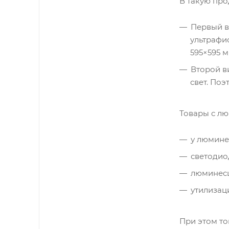
В такую про
Первый в
ультрафи
595×595 
Второй в
свет. Поэ
Товары с лю
у люмине
светодио
люминесц
утилизац
При этом то