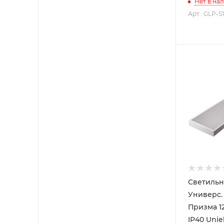
Нет в на
Арт.: GLP-S
Светильн
Универс. LED 54
Призма 1
IP40 Unie