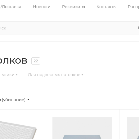
з/Доставка
Новости
Реквизиты
Контакты
Расп
олков
22
—
льники
Для подвесных потолков
 (убывание)