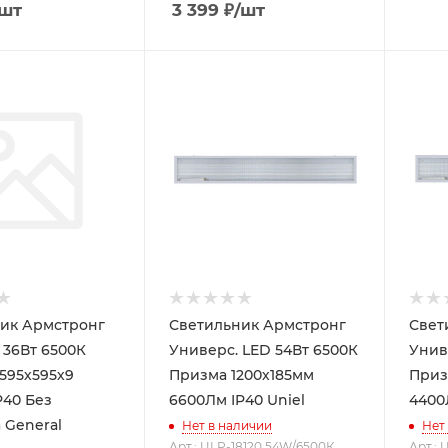
/шт
3 399
₽
/шт
ик Армстронг
Светильник Армстронг
Свет
 36Вт 6500К
Универс. LED 54Вт 6500К
Универс.
595х595х9
Призма 1200х185мм
Приз
P40 Без
6600Лм IP40 Uniel
4400
 General
Нет в наличии
Нет
Арт.: ULP-18120 54W/6500К
Арт.: