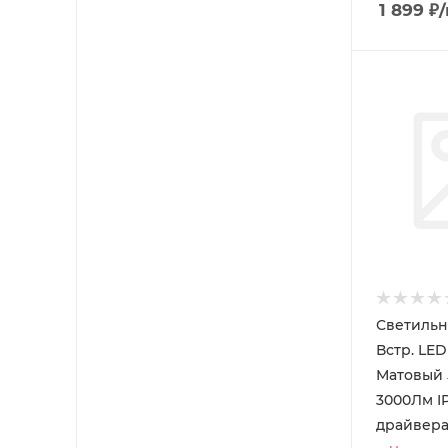
1 899
₽
Светильн
Встр. LED
Матовый 
3000Лм I
драйвера