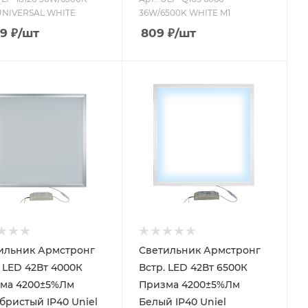
UNIVERSAL WHITE
36W/6500K WHITE M1
99
₽
/шт
809
₽
/шт
ильник Армстронг
Светильник Армстронг
. LED 42Вт 4000К
Встр. LED 42Вт 6500К
ма 4200±5%Лм
Призма 4200±5%Лм
бристый IP40 Uniel
Белый IP40 Uniel