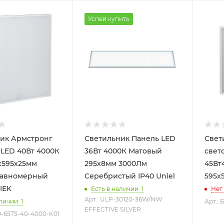
Успей купить
ик Армстронг
Светильник Панель LED
Свет
Вт 4000К
36Вт 4000К Матовый
свет
х595х25мм
295х8мм 3000Лм
45Вт
Равномерный
Серебристый IP40 Uniel
595x
 IEK
Есть в наличии: 1
Нет
Арт.: ULP-30120-36W/NW
личии: 1
Арт.: 
EFFECTIVE SILVER
0-6575-40-4000-K01