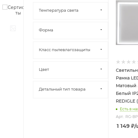
Температура света
Форма
Класс пылевлагозащиты
Цвет
Светильн
Рамка LED 48Вт 65
Матовый 
Детальный тип товара
Белый IP
REDIGLE (
Есть в на
Арт.: RG-B
1 149
₽
/