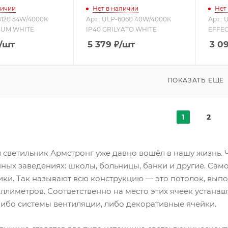
личии
Нет в наличии
Нет
18120 54W/4000К
Арт.: ULP-6060 40W/4000К
Арт.:
IUM WHITE
IP40 GRILYATO WHITE
EFFEC
/шт
5 379
₽
/шт
3 0
ПОКАЗАТЬ ЕЩЕ
1
2
светильник Армстронг уже давно вошёл в нашу жизнь. Ч
ных заведениях: школы, больницы, банки и другие. Сам
ики. Так называют всю конструкцию — это потолок, вып
ллиметров. Соответственно на место этих ячеек устана
либо системы вентиляции, либо декоративные ячейки.