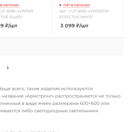
 в наличии
Нет в наличии
 ULP-6060-42W/NW
Арт.: ULP-6060-42W/6500K
TIVE SILVER
EFFECTIVE WHITE
99
₽
/шт
3 099
₽
/шт
аще всего, такие изделия используются
о название «Армстронг» распространяется не только
олненный в виде ячеек размерами 600×600 или
вливаются либо светодиодные светильники