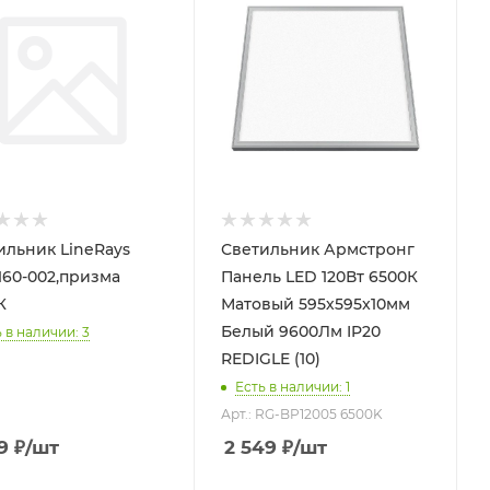
ильник LineRays
Светильник Армстронг
-160-002,призма
Панель LED 120Вт 6500К
К
Матовый 595х595x10мм
Белый 9600Лм IP20
 в наличии: 3
REDIGLE (10)
Есть в наличии: 1
Арт.: RG-BP12005 6500K
9
₽
/шт
2 549
₽
/шт