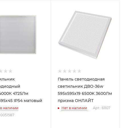
ильник
Панель светодиодная
одиодный
светильник ДВО-36w
4000К 4725Лм
595х595х19 6500K 3600Лм
595x45 IP54 матовый
призма ОНЛАЙТ
 в наличии
Нет в наличии
Арт.: 61107
Б0051587