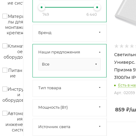
749
6 440
Бренд
Наши предложения
Светильн
Универс. LED 36
Все
Призма 5
3100Лм I
Есть в на
Тип товара
Арт.: 02059
Мощность (Вт)
859
₽
/ш
Источник света