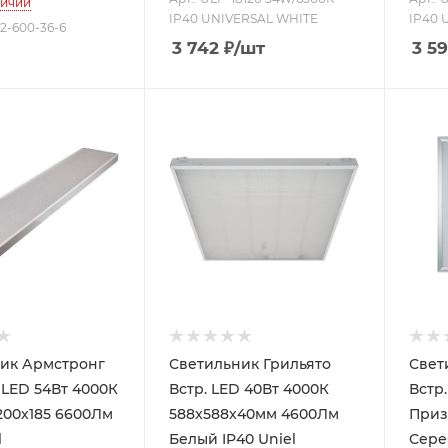
личии
IP40 UNIVERSAL WHITE
IP40 
12-600-36-6
3 742
₽
/шт
3 5
ик Армстронг
Светильник Грильято
Свет
Вт 4000К
Встр. LED 40Вт 4000К
Встр
200х185 6600Лм
588x588x40мм 4600Лм
Приз
l
Белый IP40 Uniel
Сере