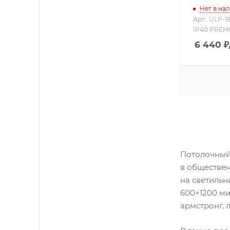
Нет в на
Арт.: ULP-
IP40 PREM
6 440
₽
Потолочный 
в обществен
на светильн
600×1200 ми
армстронг, 