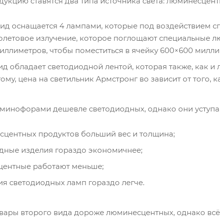
дукцию ставятся два типа источника света: люминесцен
ид оснащается 4 лампами, которые под воздействием с
олетовое излучение, которое поглощают специальные л
миллиметров, чтобы поместиться в ячейку 600×600 милли
ид обладает светодиодной лентой, которая также, как и
тому, цена на светильник Армстронг во зависит от того, 
минофорами дешевле светодиодных, однако они уступа
сцентных продуктов больший вес и толщина;
дные изделия гораздо экономичнее;
ентные работают меньше;
ия светодиодных ламп гораздо легче.
вары второго вида дороже люминесцентных, однако всё