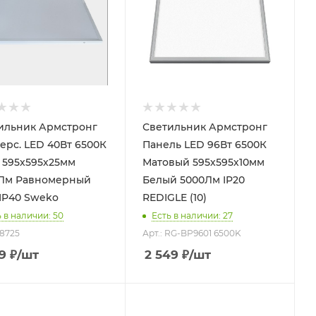
ильник Армстронг
Светильник Армстронг
 LED 40Вт 6500К
Панель LED 96Вт 6500К
 595х595х25мм
Матовый 595х595х10мм
Лм Равномерный
Белый 5000Лм IP20
 IP40 Sweko
REDIGLE (10)
 в наличии: 50
Есть в наличии: 27
38725
Арт.: RG-BP9601 6500K
9
₽
/шт
2 549
₽
/шт