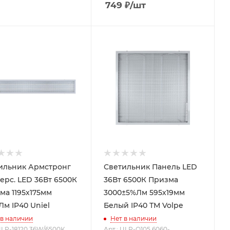
749
₽
/шт
ильник Армстронг
Светильник Панель LED
 LED 36Вт 6500К
36Вт 6500К Призма
ма 1195х175мм
3000±5%Лм 595х19мм
Лм IP40 Uniel
Белый IP40 ТМ Volpe
 в наличии
Нет в наличии
 ULP-18120 36W/6500К
Арт.: ULP-Q105 6060-