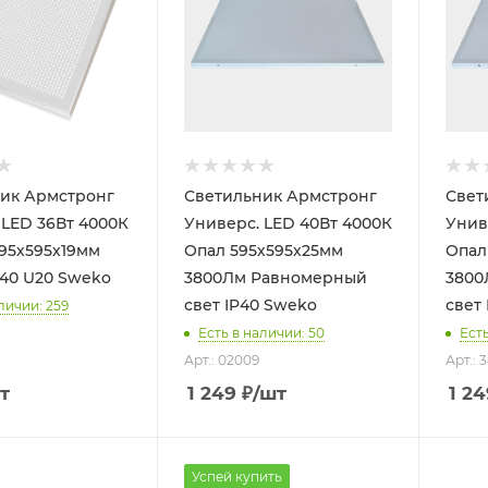
ик Армстронг
Светильник Армстронг
Свет
Вт 4000К
Универс. LED 40Вт 4000К
Универс.
95х595х19мм
Опал 595х595х25мм
Опал
P40 U20 Sweko
3800Лм Равномерный
3800
свет IP40 Sweko
свет
личии: 259
Есть в наличии: 50
Есть
Арт.: 02009
Арт.: 
т
1 249
₽
/шт
1 24
Успей купить