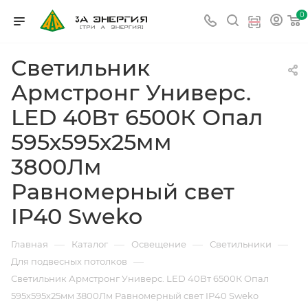
0
Светильник
Армстронг Универс.
LED 40Вт 6500К Опал
595х595х25мм
3800Лм
Равномерный свет
IP40 Sweko
—
—
—
—
Главная
Каталог
Освещение
Светильники
—
Для подвесных потолков
Светильник Армстронг Универс. LED 40Вт 6500К Опал
595х595х25мм 3800Лм Равномерный свет IP40 Sweko