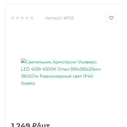
Артикул:
38725
1 249
₽
/шт