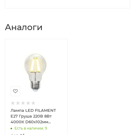
Аналоги
Лампа LED FILAMENT
Е27 Груша 220В 8Вт
4000К D60х102мм
Прозрачная колба 360º
Есть в наличии: 9
800Лм Air Uniel