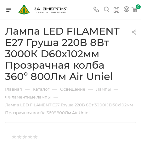
0
Лампа LED FILAMENT
Е27 Груша 220В 8Вт
3000К D60х102мм
Прозрачная колба
360º 800Лм Air Uniel
—
—
—
—
Главная
Каталог
Освещение
Лампы
—
Филаментные лампы
Лампа LED FILAMENT Е27 Груша 220В 8Вт 3000К D60х102мм
Прозрачная колба 360º 800Лм Air Uniel