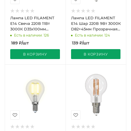
Лампа LED FILAMENT
Лампа LED FILAMENT
Е14 Свеча 220В 11Вт
Е14 Шар 220В 9Вт 3000К
3000К D35х100мм
D82×45мм Прозрачная
Прозрачная колба 320º
колба 360º 750Лм Sky
Есть в наличии: 126
Есть в наличии: 124
900Лм Sky Uniel
Uniel
189
₽
/шт
139
₽
/шт
В КОРЗИНУ
В КОРЗИНУ