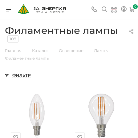
0
Филаментные лампы
109
—
—
—
—
Главная
Каталог
Освещение
Лампы
Филаментные лампы
ФИЛЬТР