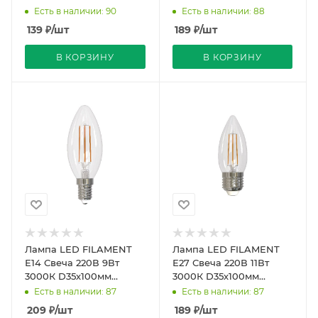
Прозрачная колба 360º
Прозрачная колба 360º
Есть в наличии: 90
Есть в наличии: 88
750Лм Sky Uniel
900Лм Sky Uniel
139
₽
/шт
189
₽
/шт
В КОРЗИНУ
В КОРЗИНУ
Лампа LED FILAMENT
Лампа LED FILAMENT
Е14 Свеча 220В 9Вт
Е27 Свеча 220В 11Вт
3000К D35х100мм
3000К D35х100мм
Прозрачная колба 360º
Прозрачная колба 320º
Есть в наличии: 87
Есть в наличии: 87
750Лм Димм Air Uniel
900Лм Sky Uniel
209
₽
/шт
189
₽
/шт