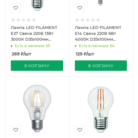
Лампа LED FILAMENT
Лампа LED FILAMENT
Е27 Свеча 220В 13Вт
Е14 Свеча 220В 6Вт
3000К D35х100мм
4000К D35х100мм
Прозрачная колба 360º
Прозрачная колба 360º
Есть в наличии: 65
Есть в наличии: 64
1150Лм Sky Uniel
500Лм Sky Uniel
269
₽
/шт
129
₽
/шт
В КОРЗИНУ
В КОРЗИНУ