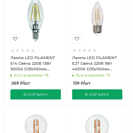
Лампа LED FILAMENT
Лампа LED FILAMENT
Е14 Свеча 220В 13Вт
Е27 Свеча 220В 9Вт
3000К D35х100мм
4000К D35х100мм
Прозрачная колба 320º
Прозрачная колба 360º
Есть в наличии: 76
Есть в наличии: 75
1150Лм Sky Uniel
750Лм Sky Uniel
269
₽
/шт
139
₽
/шт
В КОРЗИНУ
В КОРЗИНУ