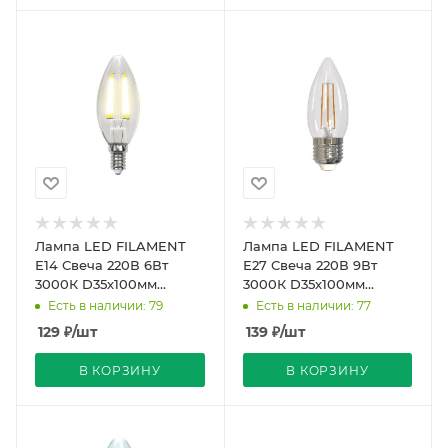
Лампа LED FILAMENT
Лампа LED FILAMENT
Е14 Свеча 220В 6Вт
Е27 Свеча 220В 9Вт
3000К D35х100мм
3000К D35х100мм
Прозрачная колба
Прозрачная колба 360º
Есть в наличии: 79
Есть в наличии: 77
Пласт.360º 500Лм Sky
745Лм Sky Uniel
129
₽
/шт
139
₽
/шт
Uniel
В КОРЗИНУ
В КОРЗИНУ