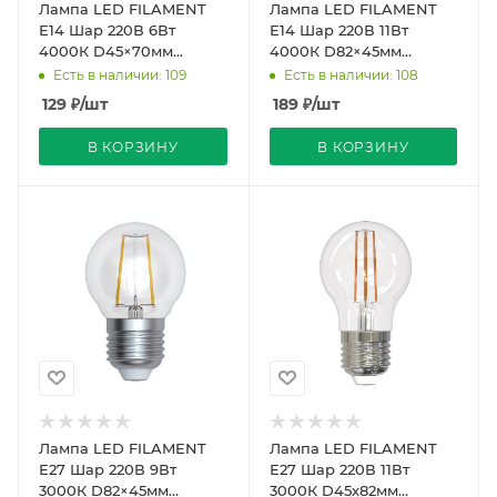
Лампа LED FILAMENT
Лампа LED FILAMENT
Е14 Шар 220В 6Вт
Е14 Шар 220В 11Вт
4000К D45×70мм
4000К D82×45мм
Прозрачная колба 360º
Прозрачная колба 360º
Есть в наличии: 109
Есть в наличии: 108
500Лм Sky Uniel
900Лм Sky Uniel
129
₽
/шт
189
₽
/шт
В КОРЗИНУ
В КОРЗИНУ
Лампа LED FILAMENT
Лампа LED FILAMENT
Е27 Шар 220В 9Вт
Е27 Шар 220В 11Вт
3000К D82×45мм
3000К D45х82мм