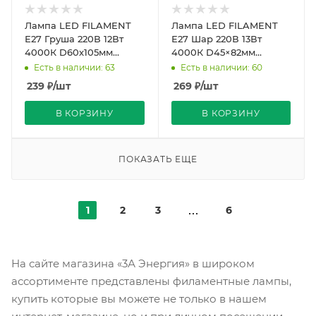
Лампа LED FILAMENT
Лампа LED FILAMENT
Е27 Груша 220В 12Вт
Е27 Шар 220В 13Вт
4000К D60х105мм
4000К D45×82мм
Прозрачная колба 360º
Прозрачная колба 360º
Есть в наличии: 63
Есть в наличии: 60
1200Лм Sky Uniel
1150Лм Sky Uniel
239
₽
/шт
269
₽
/шт
В КОРЗИНУ
В КОРЗИНУ
ПОКАЗАТЬ ЕЩЕ
1
2
3
6
На сайте магазина «3А Энергия» в широком
ассортименте представлены филаментные лампы,
купить которые вы можете не только в нашем