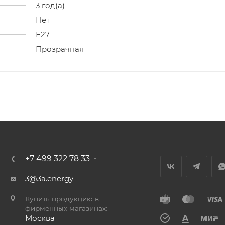
3 год(а)
Нет
Е27
Прозрачная
+7 499 322 78 33
3@3a.energy
Купить продукцию в
фирменных магазинах:
Москва