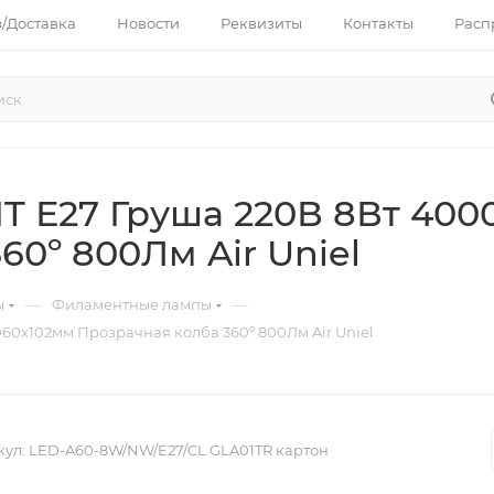
з/Доставка
Новости
Реквизиты
Контакты
Расп
T Е27 Груша 220В 8Вт 400
60º 800Лм Air Uniel
—
—
ы
Филаментные лампы
60х102мм Прозрачная колба 360º 800Лм Air Uniel
кул:
LED-A60-8W/NW/E27/CL GLA01TR картон