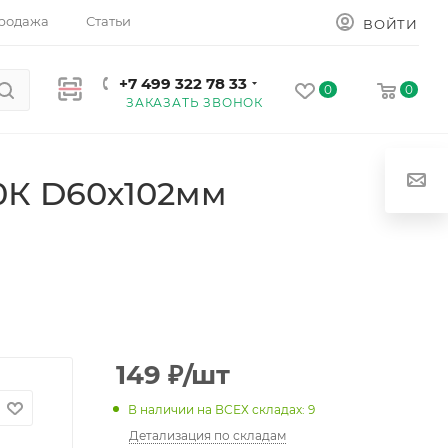
родажа
Статьи
ВОЙТИ
+7 499 322 78 33
0
0
ЗАКАЗАТЬ ЗВОНОК
0К D60х102мм
149
₽
/шт
В наличии на ВСЕХ складах: 9
Детализация по складам