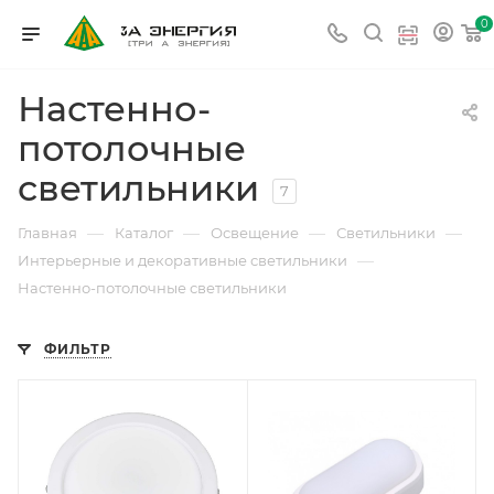
0
Настенно-
потолочные
светильники
7
—
—
—
—
Главная
Каталог
Освещение
Светильники
—
Интерьерные и декоративные светильники
Настенно-потолочные светильники
ФИЛЬТР