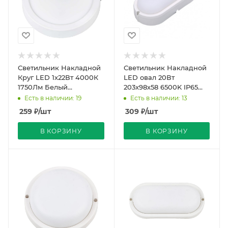
Светильник Накладной
Светильник Накладной
Круг LED 1х22Вт 4000К
LED овал 20Вт
1750Лм Белый
203х98х58 6500K IP65
D205х35мм 120º IP20
LUXEL
Есть в наличии: 19
Есть в наличии: 13
Volpe
259
₽
/шт
309
₽
/шт
В КОРЗИНУ
В КОРЗИНУ