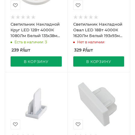
Светильник Накладной
Светильник Накладной
Круг LED 12Вт 4000К
Овал LED 18Вт 4000К
1080Лм Белый 135х38мм
1620Лм Белый 193х93мм
120º IP65 Volpe
120º IP65 Volpe
Есть в наличии: 3
Нет в наличии
239
₽
/шт
329
₽
/шт
В КОРЗИНУ
В КОРЗИНУ