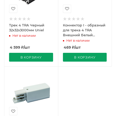
Трек 4 TRA Черный
Коннектор I - образный
32х32х3000мм Uniel
для трека 4 TRA
Внешний Белый
Нет в наличии
100х32мм Uniel
Нет в наличии
4 599
₽
/шт
469
₽
/шт
В КОРЗИНУ
В КОРЗИНУ