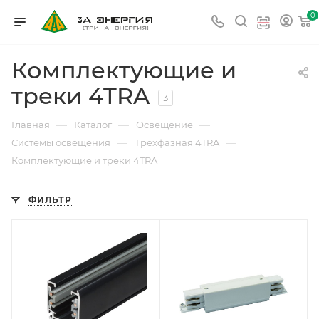
0
Комплектующие и
треки 4TRA
3
—
—
—
Главная
Каталог
Освещение
—
—
Системы освещения
Трехфазная 4TRA
Комплектующие и треки 4TRA
ФИЛЬТР