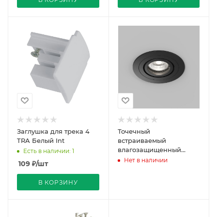
Заглушка для трека 4
Точечный
TRA Белый Int
встраиваемый
влагозащищенный
Есть в наличии: 1
светильник HYDRO
Нет в наличии
109
₽
/шт
DK2110-BK
В КОРЗИНУ