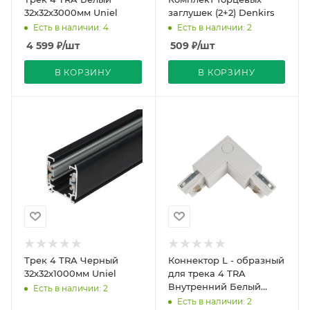
32х32х3000мм Uniel
заглушек (2+2) Denkirs
Есть в наличии: 4
Есть в наличии: 2
4 599
₽
/шт
509
₽
/шт
В КОРЗИНУ
В КОРЗИНУ
Трек 4 TRA Черный
Коннектор L - образный
32х32х1000мм Uniel
для трека 4 TRA
Внутренний Белый
Есть в наличии: 2
66х66мм Uniel
Есть в наличии: 2