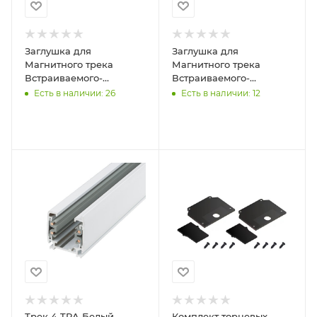
Заглушка для
Заглушка для
Магнитного трека
Магнитного трека
Встраиваемого-
Встраиваемого-
Натяжной Черный CXPJ
Натяжной Черный
Есть в наличии: 26
Есть в наличии: 12
04 II REDIGLE (300)
CXPJ04 II inside CAP
Пластик Redigle
Трек 4 TRA Белый
Комплект торцевых