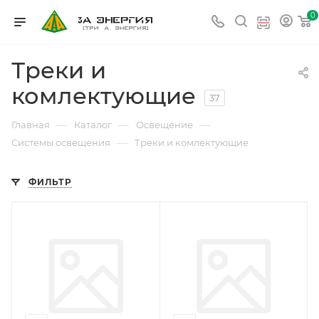
0
Треки и
комлектующие
37
—
—
—
Главная
Каталог
Освещение
—
Системы освещения
Треки и комлектующие
ФИЛЬТР