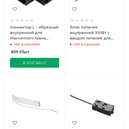
Коннектор L - образный
Блок питания
внутренний для
внутренний 100Вт с
Магнитного трека
вводом питания для
Встраиваемого-
шинопровода Magnetic
Нет в наличии
Нет в наличии
Натяжной Черный
Ultra Track System
859
₽
/шт
REDIGLE
Ambrella
В КОРЗИНУ