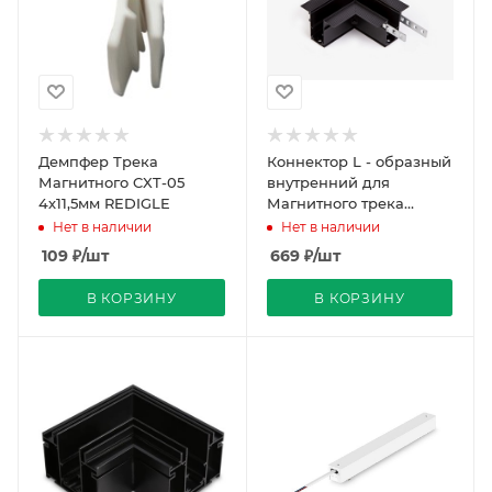
Демпфер Трека
Коннектор L - образный
Магнитного CXT-05
внутренний для
4х11,5мм REDIGLE
Магнитного трека
Встраиваемого-
Нет в наличии
Нет в наличии
Шпаклевка Черный
109
₽
/шт
669
₽
/шт
REDIGLE (30)
В КОРЗИНУ
В КОРЗИНУ