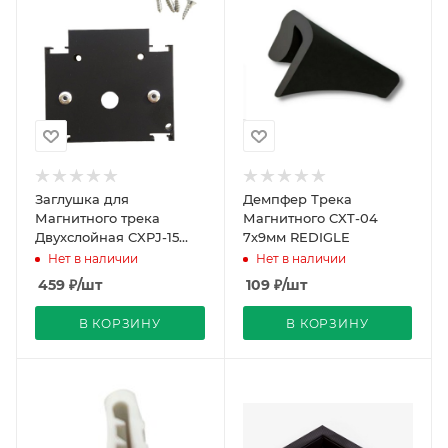
Заглушка для
Демпфер Трека
Магнитного трека
Магнитного CXT-04
Двухслойная CXPJ-15
7х9мм REDIGLE
Черный REDIGLE
Нет в наличии
Нет в наличии
459
₽
/шт
109
₽
/шт
В КОРЗИНУ
В КОРЗИНУ