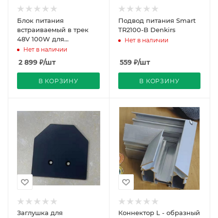
Блок питания
Подвод питания Smart
встраиваемый в трек
TR2100-B Denkirs
48V 100W для
Нет в наличии
магнитной трековой
Нет в наличии
системы ARTE LAMP
2 899
₽
/шт
559
₽
/шт
LINEA
В КОРЗИНУ
В КОРЗИНУ
Заглушка для
Коннектор L - образный