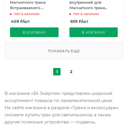
Магнитного трека
внутренний для
Встраиваемого-
Магнитного трека
Натяжной Черный
Встраиваемого-
Нет в наличии
Нет в наличии
REDIGLE (300)
Натяжной Черный
409
₽
/шт
859
₽
/шт
REDIGLE (40)
В КОРЗИНУ
В КОРЗИНУ
ПОКАЗАТЬ ЕЩЕ
1
2
В магазине «3А Энергия» представлен широкий
ассортимент товаров по привлекательной цене.
На сайте магазина в разделе «Треки и аксессуары»
сможете купить трек для светильников, а также
другие полезные устройства — подвесы,