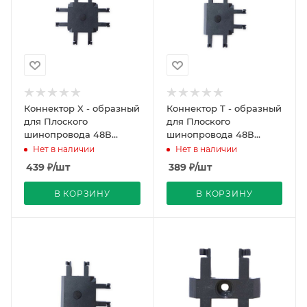
Коннектор X - образный
Коннектор T - образный
для Плоского
для Плоского
шинопровода 48В
шинопровода 48В
48х48мм черный
47х45мм черный MCPJT-
Нет в наличии
Нет в наличии
MCPJX-A REDIGLE (100)
A REDIGLE (100)
439
₽
/шт
389
₽
/шт
В КОРЗИНУ
В КОРЗИНУ