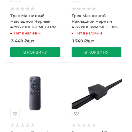
Трек Магнитный
Трек Магнитный
Накладной Черный
Накладной Черный
42х7х2000мм MCGD2M-
42х7х1000мм MCGD1M-A
A REDIGLE (20)
REDIGLE (20)
Нет в наличии
Нет в наличии
3 449
₽
/шт
1 749
₽
/шт
В КОРЗИНУ
В КОРЗИНУ