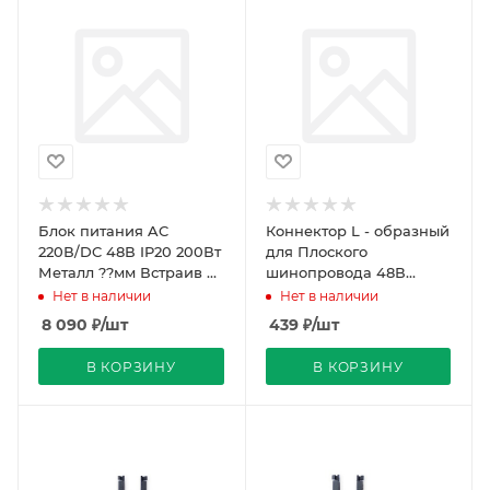
Блок питания AC
Коннектор L - образный
220В/DC 48В IP20 200Вт
для Плоского
Металл ??мм Встраив L
шинопровода 48В
Димм. REDIGLE (20)
45х45мм черный
Нет в наличии
Нет в наличии
CXPJGJ-A REDIGLE (100)
8 090
₽
/шт
439
₽
/шт
В КОРЗИНУ
В КОРЗИНУ