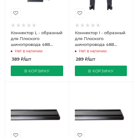
Коннектор L - образный
Коннектор I - образный
для Плоского
для Плоского
шинопровода 48В
шинопровода 48В
45х45мм черный MCPJL-
45х40мм черный MCPJI-
Нет в наличии
Нет в наличии
A REDIGLE (100)
A REDIGLE (100)
389
₽
/шт
289
₽
/шт
В КОРЗИНУ
В КОРЗИНУ