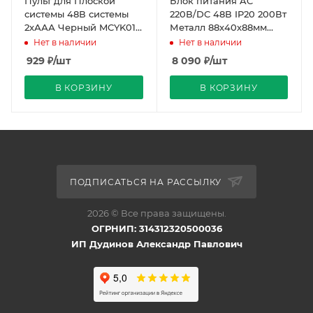
Пульт для Плоской
Блок питания AC
системы 48В системы
220В/DC 48В IP20 200Вт
2хААА Черный MCYK01
Металл 88х40х88мм
REDIGLE (200)
Встраив Димм. REDIGLE
Нет в наличии
Нет в наличии
(20)
929
₽
/шт
8 090
₽
/шт
В КОРЗИНУ
В КОРЗИНУ
ПОДПИСАТЬСЯ НА РАССЫЛКУ
2026 © Все права защищены.
ОГРНИП: 314312320500036
ИП Дудинов Александр Павлович