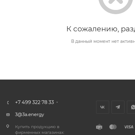
К сожалению, раз
В данный момент нет актив
+7 499 322 78 33
3@3a.energy
Купить продукцию в
фирменных магазинах: