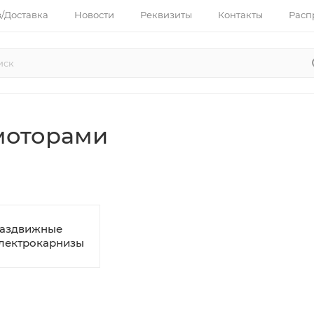
з/Доставка
Новости
Реквизиты
Контакты
Расп
моторами
аздвижные
лектрокарнизы