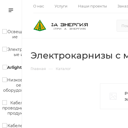
О нас
Услуги
Наши проекты
Зака
Электрокарнизы с 
—
Главная
Каталог
Р
э