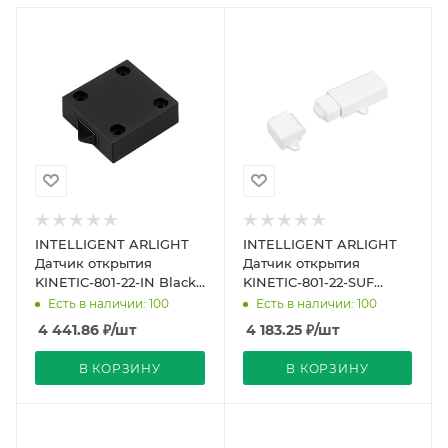
INTELLIGENT ARLIGHT
INTELLIGENT ARLIGHT
Датчик открытия
Датчик открытия
KINETIC-801-22-IN Black
KINETIC-801-22-SUF
(No battery, 433MHz)
White (No battery,
Есть в наличии: 100
Есть в наличии: 100
(IARL, IP20 Пластик
433MHz) (IARL, IP20
4 441.86
₽
/шт
4 183.25
₽
/шт
Пласти
В КОРЗИНУ
В КОРЗИНУ