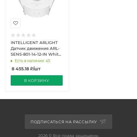
INTELLIGENT ARLIGHT
Датчик движения ARL-
SENS-801-14-12-IN White
(230V/3V, PIR, 433MHz)
Есть в наличии: 45
(IARL, IP20 П
8 455.18
₽
/шт
В КОРЗИНУ
ПОДПИСАТЬСЯ НА РАССЫЛКУ
2026 © Все права защищены.