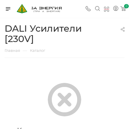
0
DALI Усилители
[230V]
—
Главная
Каталог