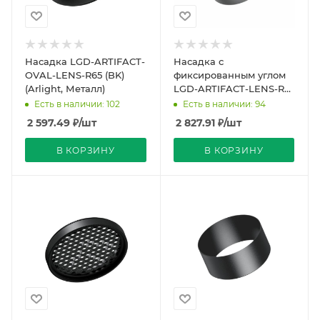
Насадка LGD-ARTIFACT-
Насадка с
OVAL-LENS-R65 (BK)
фиксированным углом
(Arlight, Металл)
LGD-ARTIFACT-LENS-R65
(BK, 30 deg) (Arlight,
Есть в наличии: 102
Есть в наличии: 94
Металл)
2 597.49
₽
/шт
2 827.91
₽
/шт
В КОРЗИНУ
В КОРЗИНУ