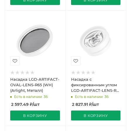
В КОРЗИНУ
В КОРЗИНУ
Насадка LGD-ARTIFACT-
Насадка с
OVAL-LENS-R65 (WH)
фиксированным углом
(Arlight, Металл)
LGD-ARTIFACT-LENS-R65
(WH, 15 deg) (Arlight,
Есть в наличии: 36
Есть в наличии: 36
Металл)
2 597.49
₽
/шт
2 827.91
₽
/шт
В КОРЗИНУ
В КОРЗИНУ