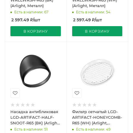
(Arlight, Металл)
(Arlight, Металл)
Есть в наличии: 67
Есть в наличии: 54
2 597.49
₽
/шт
2 597.49
₽
/шт
В КОРЗИНУ
В КОРЗИНУ
Насадка антибликовая
Фильтр сетчатый LGD-
LGD-ARTIFACT-HALF-
ARTIFACT-HONEYCOMB-
SNOOT-R65 (BK) (Arlight,
R65 (WH) (Arlight,
Металл)
Металл)
Есть в наличии: 51
Есть в наличии: 49