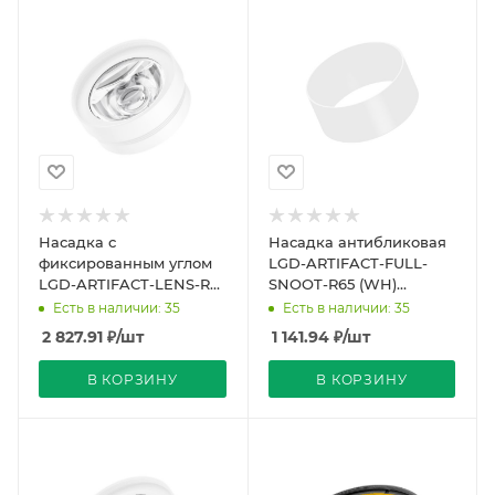
Насадка с
Насадка антибликовая
фиксированным углом
LGD-ARTIFACT-FULL-
LGD-ARTIFACT-LENS-R65
SNOOT-R65 (WH)
(WH, 10 deg) (Arlight,
(Arlight, Металл)
Есть в наличии: 35
Есть в наличии: 35
Металл)
2 827.91
₽
/шт
1 141.94
₽
/шт
В КОРЗИНУ
В КОРЗИНУ