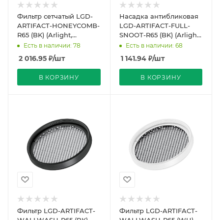
Фильтр сетчатый LGD-
Насадка антибликовая
ARTIFACT-HONEYCOMB-
LGD-ARTIFACT-FULL-
R65 (BK) (Arlight,
SNOOT-R65 (BK) (Arlight,
Металл)
Металл)
Есть в наличии: 78
Есть в наличии: 68
2 016.95
₽
/шт
1 141.94
₽
/шт
В КОРЗИНУ
В КОРЗИНУ
Фильтр LGD-ARTIFACT-
Фильтр LGD-ARTIFACT-
WALLWASH-R65 (BK)
WALLWASH-R65 (WH)