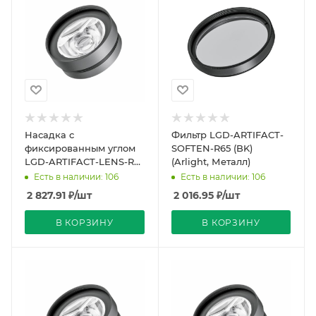
Насадка с
Фильтр LGD-ARTIFACT-
фиксированным углом
SOFTEN-R65 (BK)
LGD-ARTIFACT-LENS-R65
(Arlight, Металл)
(BK, 15 deg) (Arlight,
Есть в наличии: 106
Есть в наличии: 106
Металл)
2 827.91
₽
/шт
2 016.95
₽
/шт
В КОРЗИНУ
В КОРЗИНУ