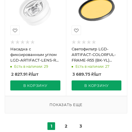
Насадка с
Светофильтр LGD-
фиксированным углом
ARTIFACT-COLORFUL-
LGD-ARTIFACT-LENS-R65
FRAME-R55 (BK-YL)
(WH, 40 deg) (Arlight,
(Arlight, Металл)
Есть в наличии: 29
Есть в наличии: 27
Металл)
2 827.91
₽
/шт
3 689.75
₽
/шт
В КОРЗИНУ
В КОРЗИНУ
ПОКАЗАТЬ ЕЩЕ
1
2
3