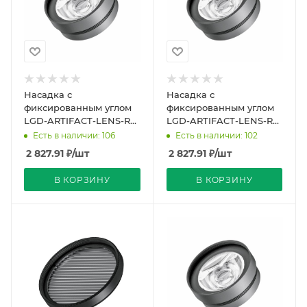
Насадка с
Насадка с
фиксированным углом
фиксированным углом
LGD-ARTIFACT-LENS-R65
LGD-ARTIFACT-LENS-R65
(BK, 40 deg) (Arlight,
(BK, 10 deg) (Arlight,
Есть в наличии: 106
Есть в наличии: 102
Металл)
Металл)
2 827.91
₽
/шт
2 827.91
₽
/шт
В КОРЗИНУ
В КОРЗИНУ