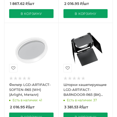
1 867.62
₽
/шт
2 016.95
₽
/шт
В КОРЗИНУ
В КОРЗИНУ
Фильтр LGD-ARTIFACT-
Шторки кашетирующие
SOFTEN-R65 (WH)
LGD-ARTIFACT-
(Arlight, Металл)
BARNDOOR-R65 (BK)
(Arlight, Металл)
Есть в наличии: 41
Есть в наличии: 37
2 016.95
₽
/шт
3 381.53
₽
/шт