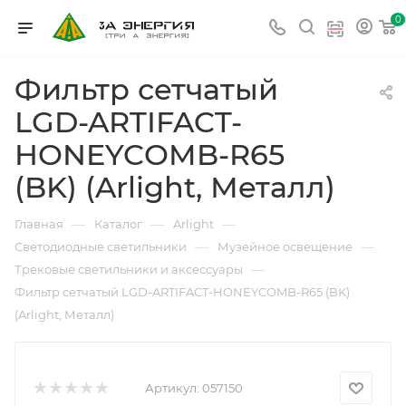
0
Фильтр сетчатый
LGD-ARTIFACT-
HONEYCOMB-R65
(BK) (Arlight, Металл)
—
—
—
Главная
Каталог
Arlight
—
—
Светодиодные светильники
Музейное освещение
—
Трековые светильники и аксессуары
Фильтр сетчатый LGD-ARTIFACT-HONEYCOMB-R65 (BK)
(Arlight, Металл)
Артикул:
057150