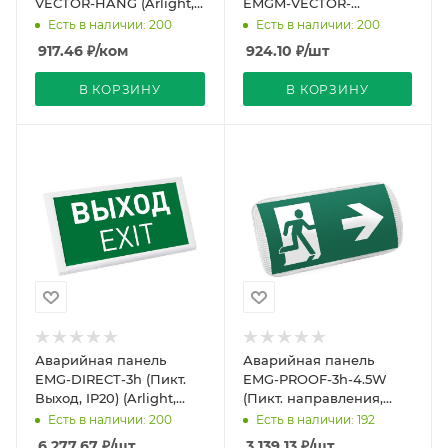
VECTOR-HANG (Arlight,
EMGM-VECTOR-
Металл)
RECESSED (Arlight,
Есть в наличии: 200
Есть в наличии: 200
Пластик)
917.46
₽
/ком
924.10
₽
/шт
В КОРЗИНУ
В КОРЗИНУ
Аварийная панель
Аварийная панель
EMG-DIRECT-3h (Пикт.
EMG-PROOF-3h-4.5W
Выход, IP20) (Arlight,
(Пикт. направления,
IP20 Пластик, 3 года)
IP65) (Arlight, IP65
Есть в наличии: 200
Есть в наличии: 192
Пластик, 3 года)
6 277.67
₽
/шт
3 139.13
₽
/шт