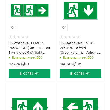
Пиктограммы EMGP-
Пиктограмма EMGP-
PROOF-KIT (Комплект из
VECTOR-DOWN
3-х наклеек) (Arlight,
(Стрелка вниз) (Arlight,
Винил)
Пластик)
Есть в наличии: 200
Есть в наличии: 200
173.74
₽
/шт
146.26
₽
/шт
В КОРЗИНУ
В КОРЗИНУ