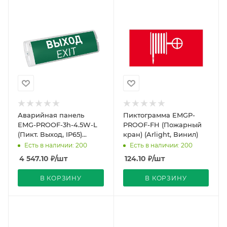
Аварийная панель
Пиктограмма EMGP-
EMG-PROOF-3h-4.5W-L
PROOF-FH (Пожарный
(Пикт. Выход, IP65)
кран) (Arlight, Винил)
(Arlight, IP20 Пластик, 3
Есть в наличии: 200
Есть в наличии: 200
года)
4 547.10
₽
/шт
124.10
₽
/шт
В КОРЗИНУ
В КОРЗИНУ