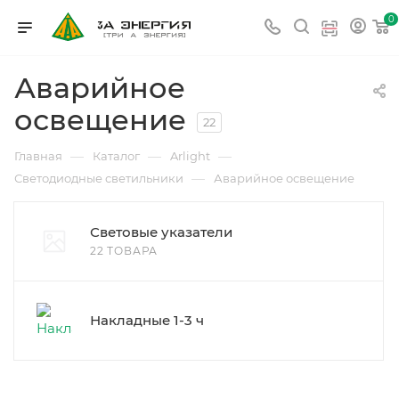
0
Аварийное
освещение
22
—
—
—
Главная
Каталог
Arlight
—
Светодиодные светильники
Аварийное освещение
Световые указатели
22 ТОВАРА
Накладные 1-3 ч