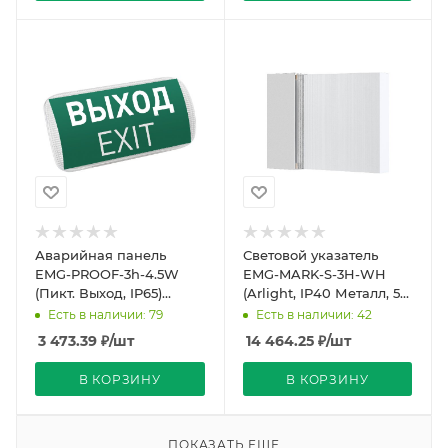
Аварийная панель
Световой указатель
EMG-PROOF-3h-4.5W
EMG-MARK-S-3H-WH
(Пикт. Выход, IP65)
(Arlight, IP40 Металл, 5
(Arlight, IP65 Пластик, 3
лет)
Есть в наличии: 79
Есть в наличии: 42
года)
3 473.39
₽
/шт
14 464.25
₽
/шт
В КОРЗИНУ
В КОРЗИНУ
ПОКАЗАТЬ ЕЩЕ