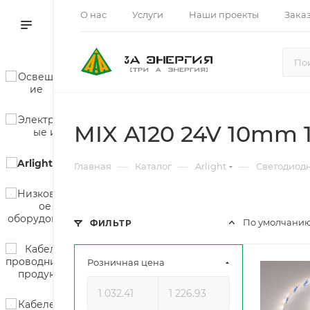
О нас
Услуги
Наши проекты
Зака
MIX A120 24V 10mm 
—
—
—
Главная
Каталог
Arlight
Светодиод
По умолчанию
ФИЛЬТР
Розничная цена