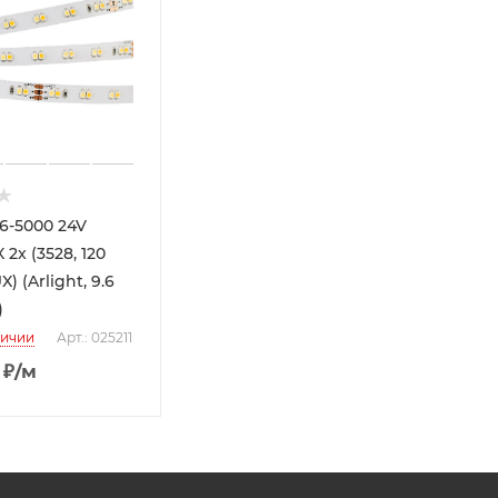
6-5000 24V
 2x (3528, 120
) (Arlight, 9.6
)
личии
Арт.: 025211
₽
/м