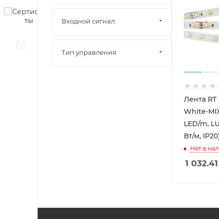
Входной сигнал
Тип управления
Лента RT 
White-MIX
LED/m, LUX
Вт/м, IP20
Нет в на
1 032.41