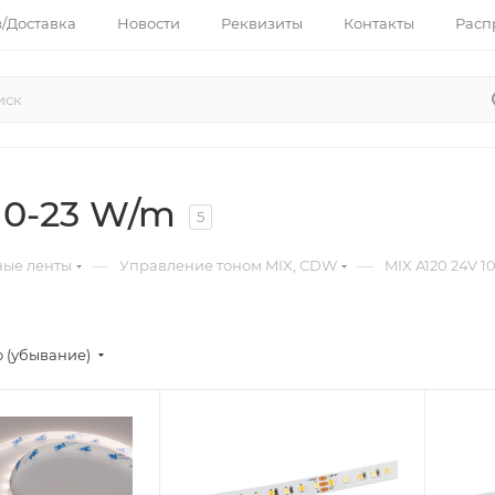
з/Доставка
Новости
Реквизиты
Контакты
Расп
10-23 W/m
5
—
—
ные ленты
Управление тоном MIX, CDW
MIX A120 24V 
 (убывание)