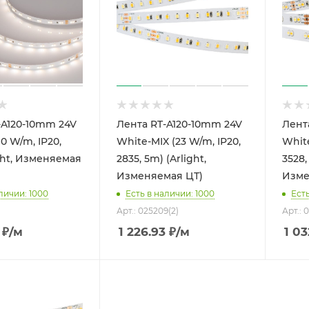
-A120-10mm 24V
Лента RT-A120-10mm 24V
Лент
10 W/m, IP20,
White-MIX (23 W/m, IP20,
White
ght, Изменяемая
2835, 5m) (Arlight,
3528,
Изменяемая ЦТ)
Изме
личии: 1000
Есть в наличии: 1000
Есть
Арт.: 025209(2)
Арт.: 0
₽
/м
1 226.93
₽
/м
1 03