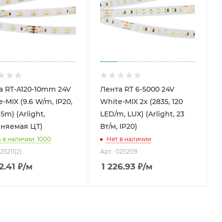
а RT-A120-10mm 24V
Лента RT 6-5000 24V
-MIX (9.6 W/m, IP20,
White-MIX 2x (2835, 120
 5m) (Arlight,
LED/m, LUX) (Arlight, 23
няемая ЦТ)
Вт/м, IP20)
 в наличии: 1000
Нет в наличии
25211(2)
Арт.: 025209
2.41
₽
/м
1 226.93
₽
/м