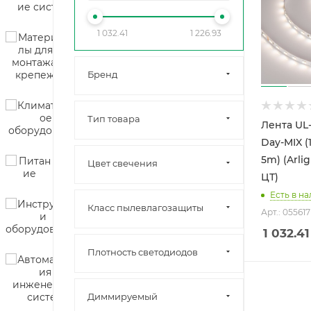
1 032.41
1 226.93
Бренд
Тип товара
Лента UL
Day-MIX (
5m) (Arli
Цвет свечения
ЦТ)
Есть в на
Класс пылевлагозащиты
Арт.: 055617
1 032.41
Плотность светодиодов
Диммируeмый