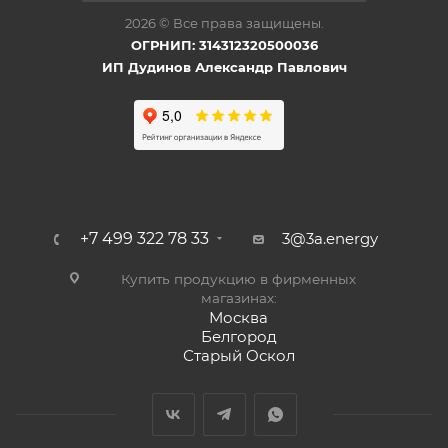
2026 © Все права защищены.
ОГРНИП: 314312320500036
ИП Дудинов Александр Павлович
+7 499 322 78 33
3@3a.energy
Купить продукцию в фирменных
магазинах:
Москва
Белгород
Старый Оскол