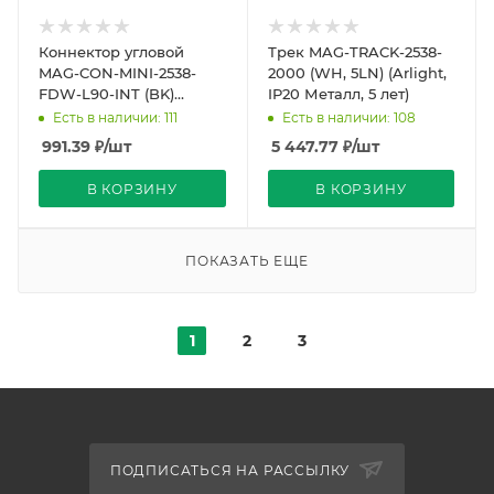
Коннектор угловой
Трек MAG-TRACK-2538-
MAG-CON-MINI-2538-
2000 (WH, 5LN) (Arlight,
FDW-L90-INT (BK)
IP20 Металл, 5 лет)
(Arlight, IP20 Металл, 5
Есть в наличии: 111
Есть в наличии: 108
лет)
991.39
₽
/шт
5 447.77
₽
/шт
В КОРЗИНУ
В КОРЗИНУ
ПОКАЗАТЬ ЕЩЕ
1
2
3
ПОДПИСАТЬСЯ НА РАССЫЛКУ