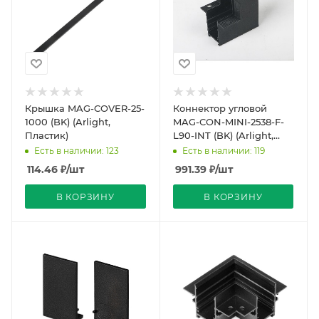
Крышка MAG-COVER-25-
Коннектор угловой
1000 (BK) (Arlight,
MAG-CON-MINI-2538-F-
Пластик)
L90-INT (BK) (Arlight,
IP20 Металл, 5 лет)
Есть в наличии: 123
Есть в наличии: 119
114.46
₽
/шт
991.39
₽
/шт
В КОРЗИНУ
В КОРЗИНУ