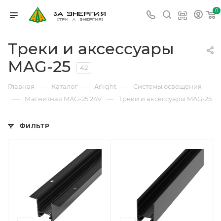
0
Треки и аксессуары
MAG-25
42
—
—
—
Главная
Каталог
Arlight
Системы освещения
—
—
Магнитная MAG-25 24V
Треки и аксессуары MAG-25
ФИЛЬТР