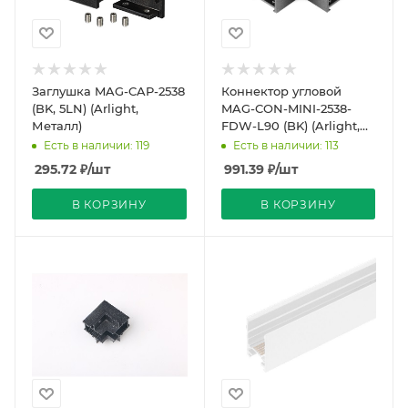
Заглушка MAG-CAP-2538
Коннектор угловой
(BK, 5LN) (Arlight,
MAG-CON-MINI-2538-
Металл)
FDW-L90 (BK) (Arlight,
IP20 Металл, 5 лет)
Есть в наличии: 119
Есть в наличии: 113
295.72
₽
/шт
991.39
₽
/шт
В КОРЗИНУ
В КОРЗИНУ