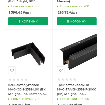
(BK) (Arlight, IP20
Металл)
Металл, 5 лет)
Есть в наличии: 200
Есть в наличии: 200
1 396.45
₽
/шт
295.72
₽
/шт
В КОРЗИНУ
В КОРЗИНУ
Коннектор угловой
Трек встраиваемый
MAG-CON-2538-L90 (BK)
MAG-TRACK-2538-F-2000
(Arlight, IP20 Металл, 5
(BK) (Arlight, IP20
лет)
Металл, 5 лет)
Есть в наличии: 200
Есть в наличии: 200