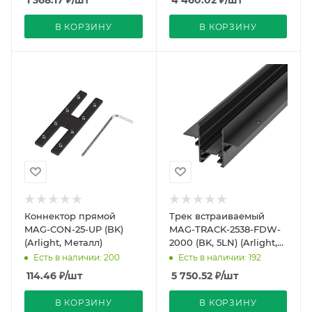
1 368.17
₽
/шт
4 460.02
₽
/шт
В КОРЗИНУ
В КОРЗИНУ
Коннектор прямой
Трек встраиваемый
MAG-CON-25-UP (BK)
MAG-TRACK-2538-FDW-
(Arlight, Металл)
2000 (BK, 5LN) (Arlight,
IP20 Металл, 5 лет)
Есть в наличии: 200
Есть в наличии: 192
114.46
₽
/шт
5 750.52
₽
/шт
В КОРЗИНУ
В КОРЗИНУ