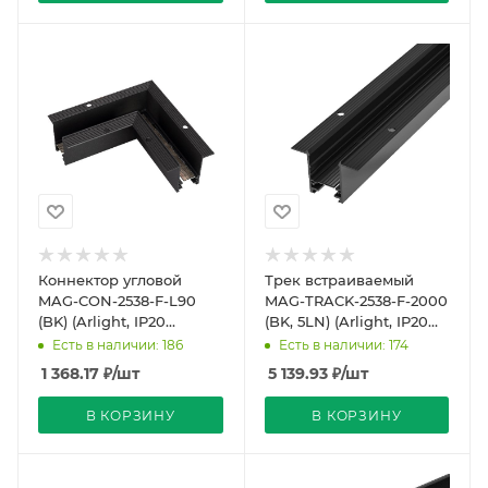
Коннектор угловой
Трек встраиваемый
MAG-CON-2538-F-L90
MAG-TRACK-2538-F-2000
(BK) (Arlight, IP20
(BK, 5LN) (Arlight, IP20
Металл, 5 лет)
Металл, 5 лет)
Есть в наличии: 186
Есть в наличии: 174
1 368.17
₽
/шт
5 139.93
₽
/шт
В КОРЗИНУ
В КОРЗИНУ