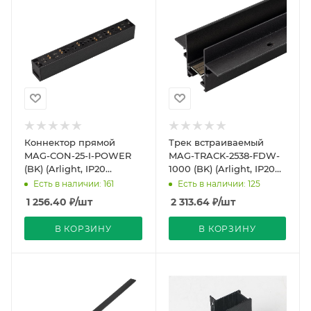
Коннектор прямой
Трек встраиваемый
MAG-CON-25-I-POWER
MAG-TRACK-2538-FDW-
(BK) (Arlight, IP20
1000 (BK) (Arlight, IP20
Пластик, 5 лет)
Металл, 5 лет)
Есть в наличии: 161
Есть в наличии: 125
1 256.40
₽
/шт
2 313.64
₽
/шт
В КОРЗИНУ
В КОРЗИНУ