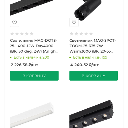
Светильник MAG-DOTS-
Светильник MAG-SPOT-
25-L400-12W Day4000
ZOOM-25-R35-7W
(BK, 30 deg, 24V) (Arlight,
Warm3000 (BK, 20-55
IP20 Металл, 5 лет)
deg, 24V) (Arlight, IP20
Есть в наличии: 200
Есть в наличии: 199
Металл, 5 лет)
2 226.38
₽
/шт
4 240.52
₽
/шт
В КОРЗИНУ
В КОРЗИНУ