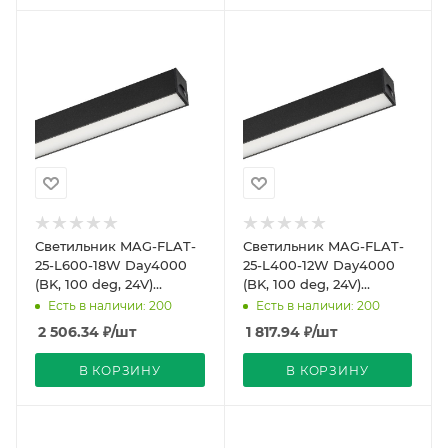
Светильник MAG-FLAT-
Светильник MAG-FLAT-
25-L600-18W Day4000
25-L400-12W Day4000
(BK, 100 deg, 24V)
(BK, 100 deg, 24V)
(Arlight, IP20 Металл, 5
(Arlight, IP20 Металл, 5
Есть в наличии: 200
Есть в наличии: 200
лет)
лет)
2 506.34
₽
/шт
1 817.94
₽
/шт
В КОРЗИНУ
В КОРЗИНУ