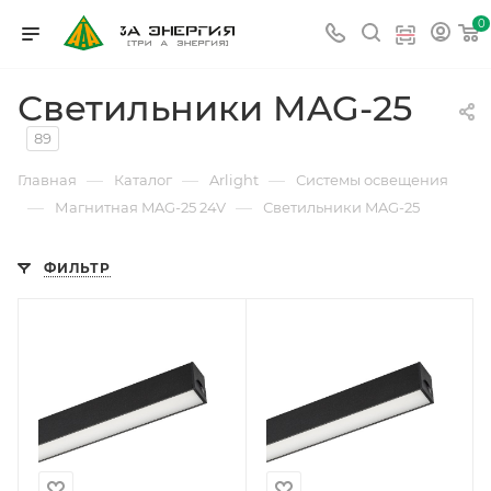
0
Светильники MAG-25
89
—
—
—
Главная
Каталог
Arlight
Системы освещения
—
—
Магнитная MAG-25 24V
Светильники MAG-25
ФИЛЬТР