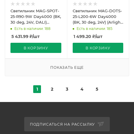
Светильник MAG-SPOT-
Светильник MAG-DOTS-
25-R90-9W Day4000 (BK,
25-L200-6W Day4000
30 deg, 24V, DALI)
(BK, 30 deg, 24V) (Arlight,
(Arlight, IP20 Металл, 5
IP20 Металл, 5 лет)
Есть в наличии: 188
Есть в наличии: 185
лет)
5 431.99
₽
/шт
1 499.20
₽
/шт
В КОРЗИНУ
В КОРЗИНУ
ПОКАЗАТЬ ЕЩЕ
1
2
3
4
5
ПОДПИСАТЬСЯ НА РАССЫЛКУ