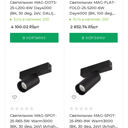
Светильник MAG-DOTS-
Светильник MAG-FLAT-
25-L200-6W Day4000
FOLD-25-S200-6W
(BK, 30 deg, 24V, DALI)
Day4000 (BK, 100 deg,
(Arlight, IP20 Металл, 5
24V) (Arlight, IP20
Есть в наличии: 200
Есть в наличии: 200
лет)
Металл, 5 лет)
4 100.02
₽
/шт
2 652.74
₽
/шт
В КОРЗИНУ
В КОРЗИНУ
Светильник MAG-SPOT-
Светильник MAG-SPOT-
25-R65-5W Warm3000
25-R90-9W Warm3000
(BK, 30 deg, 24V) (Arlight,
(BK, 30 deg, 24V) (Arlight,