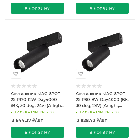
В КОРЗИНУ
В КОРЗИНУ
Светильник MAG-SPOT-
Светильник MAG-SPOT-
25-R120-12W Day4000
25-R90-9W Day4000 (BK,
(BK, 30 deg, 24V) (Arlight,
30 deg, 24V) (Arlight,
IP20 Металл, 5 лет)
IP20 Металл, 5 лет)
Есть в наличии: 200
Есть в наличии: 200
3 644.37
₽
/шт
2 828.72
₽
/шт
В КОРЗИНУ
В КОРЗИНУ