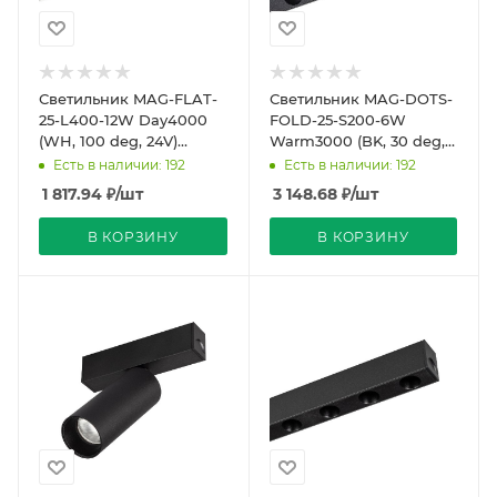
Светильник MAG-FLAT-
Светильник MAG-DOTS-
25-L400-12W Day4000
FOLD-25-S200-6W
(WH, 100 deg, 24V)
Warm3000 (BK, 30 deg,
(Arlight, IP20 Металл, 5
24V) (Arlight, IP20
Есть в наличии: 192
Есть в наличии: 192
лет)
Металл, 5 лет)
1 817.94
₽
/шт
3 148.68
₽
/шт
В КОРЗИНУ
В КОРЗИНУ