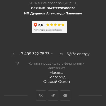
2026 © Все права защищены.
ОГРНИП: 314312320500036
ИП Дудинов Александр Павлович
+7 499 322 78 33
3@3a.energy
Купить продукцию в фирменных
магазинах:
Москва
Белгород
Старый Оскол