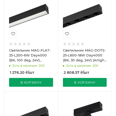
Светильник MAG-FLAT-
Светильник MAG-DOTS-
25-L200-6W Day4000
25-L600-18W Day4000
(BK, 100 deg, 24V)
(BK, 30 deg, 24V) (Arlight,
(Arlight, IP20 Металл, 5
IP20 Металл, 5 лет)
Есть в наличии: 200
Есть в наличии: 200
лет)
1 276.20
₽
/шт
2 808.57
₽
/шт
В КОРЗИНУ
В КОРЗИНУ