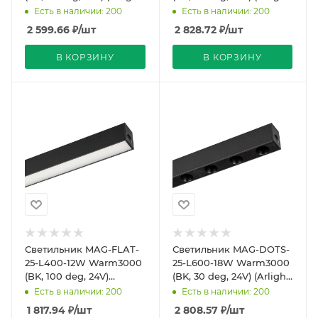
IP20 Металл, 5 лет)
IP20 Металл, 5 лет)
Есть в наличии: 200
Есть в наличии: 200
2 599.66
₽
/шт
2 828.72
₽
/шт
В КОРЗИНУ
В КОРЗИНУ
Светильник MAG-FLAT-
Светильник MAG-DOTS-
25-L400-12W Warm3000
25-L600-18W Warm3000
(BK, 100 deg, 24V)
(BK, 30 deg, 24V) (Arlight,
(Arlight, IP20 Металл, 5
IP20 Металл, 5 лет)
Есть в наличии: 200
Есть в наличии: 200
лет)
1 817.94
₽
/шт
2 808.57
₽
/шт