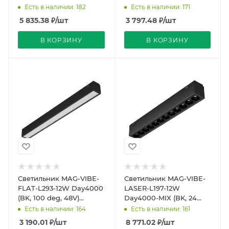
48V) (Arlight, IP20
48V) (Arlight, IP20
Есть в наличии: 182
Есть в наличии: 171
Металл, 5 лет)
Металл, 5 лет)
5 835.38
₽
/шт
3 797.48
₽
/шт
В КОРЗИНУ
В КОРЗИНУ
Светильник MAG-VIBE-
Светильник MAG-VIBE-
FLAT-L293-12W Day4000
LASER-L197-12W
(BK, 100 deg, 48V)
Day4000-MIX (BK, 24
(Arlight, IP20 Металл, 5
deg, 48V, TUYA Zigbee)
Есть в наличии: 164
Есть в наличии: 161
лет)
(Arlight, IP20 Металл,
3 190.01
₽
/шт
8 771.02
₽
/шт