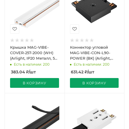
Крышка MAG-VIBE-
Коннектор угловой
COVER-257-2000 (WH)
MAG-VIBE-CON-L90-
(Arlight, IP20 Металл, 5
POWER (BK) (Arlight,
лет)
IP20 Металл, 5 лет)
Есть в наличии: 200
Есть в наличии: 200
383.04
₽
/шт
631.42
₽
/шт
В КОРЗИНУ
В КОРЗИНУ