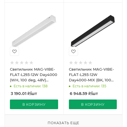
Светильник MAG-VIBE-
Светильник MAG-VIBE-
FLAT-L293-12W Day4000
FLAT-L293-12W
(WH, 100 deg, 48V)
Day4000-MIX (BK, 100
(Arlight, IP20 Металл, 5
deg, 48V, DALI) (Arlight,
Есть в наличии: 138
Есть в наличии: 135
лет)
IP20 Металл, 5 лет)
3 190.01
₽
/шт
6 948.59
₽
/шт
В КОРЗИНУ
В КОРЗИНУ
ПОКАЗАТЬ ЕЩЕ