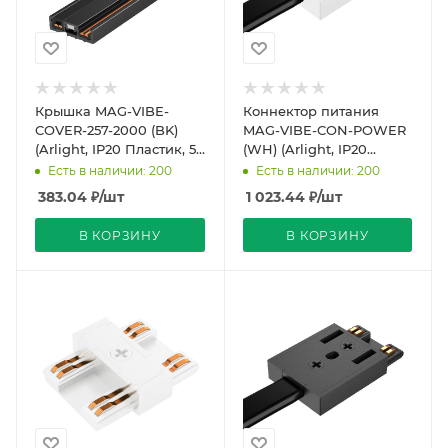
Крышка MAG-VIBE-
Коннектор питания
COVER-257-2000 (BK)
MAG-VIBE-CON-POWER
(Arlight, IP20 Пластик, 5
(WH) (Arlight, IP20
лет)
Металл, 5 лет)
Есть в наличии: 200
Есть в наличии: 200
383.04
₽
/шт
1 023.44
₽
/шт
В КОРЗИНУ
В КОРЗИНУ