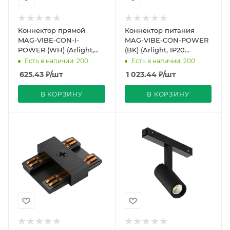
Коннектор прямой
Коннектор питания
MAG-VIBE-CON-I-
MAG-VIBE-CON-POWER
POWER (WH) (Arlight,
(BK) (Arlight, IP20
IP20 Металл, 5 лет)
Металл, 5 лет)
Есть в наличии: 200
Есть в наличии: 200
625.43
₽
/шт
1 023.44
₽
/шт
В КОРЗИНУ
В КОРЗИНУ