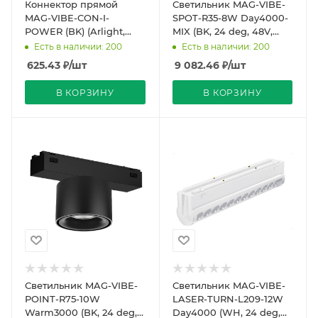
Коннектор прямой
Светильник MAG-VIBE-
MAG-VIBE-CON-I-
SPOT-R35-8W Day4000-
POWER (BK) (Arlight,
MIX (BK, 24 deg, 48V,
IP20 Металл, 5 лет)
TUYA Zigbee) (Arlight,
Есть в наличии: 200
Есть в наличии: 200
IP20 Металл, 5
625.43
₽
/шт
9 082.46
₽
/шт
В КОРЗИНУ
В КОРЗИНУ
Светильник MAG-VIBE-
Светильник MAG-VIBE-
POINT-R75-10W
LASER-TURN-L209-12W
Warm3000 (BK, 24 deg,
Day4000 (WH, 24 deg,