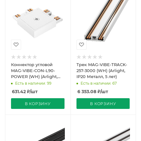
Коннектор угловой
Трек MAG-VIBE-TRACK-
MAG-VIBE-CON-L90-
257-3000 (WH) (Arlight,
POWER (WH) (Arlight,
IP20 Металл, 5 лет)
IP20 Металл, 5 лет)
Есть в наличии: 99
Есть в наличии: 67
631.42
₽
/шт
6 353.08
₽
/шт
В КОРЗИНУ
В КОРЗИНУ