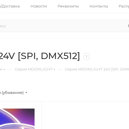
з/Доставка
Новости
Реквизиты
Контакты
Расп
V [SPI, DMX512]
1
—
—
он
Серия MOONLIGHT
Серия MOONLIGHT 24V [SPI, DMX
 (убывание)