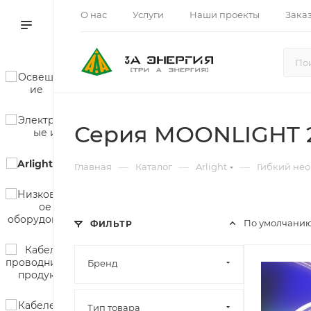
О нас
Услуги
Наши проекты
Зака
Серия MOONLIGHT 24
—
—
—
Главная
Каталог
Arlight
Гибкий не
По умолчанию
ФИЛЬТР
Бренд
Тип товара