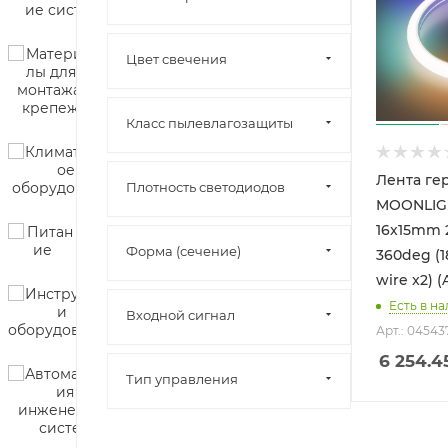
Цвет свечения
Класс пылевлагозащиты
Лента ге
Плотность светодиодов
MOONLIG
16x15mm 
Форма (сечение)
360deg (1
wire x2) (A
Есть в на
Входной сигнал
Арт.: 04543
6 254.4
Тип управления