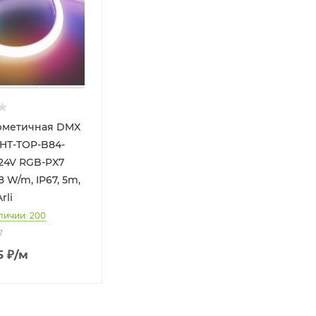
рметичная DMX
HT-TOP-B84-
24V RGB-PX7
8 W/m, IP67, 5m,
rli
личии: 200
7
5
₽
/м