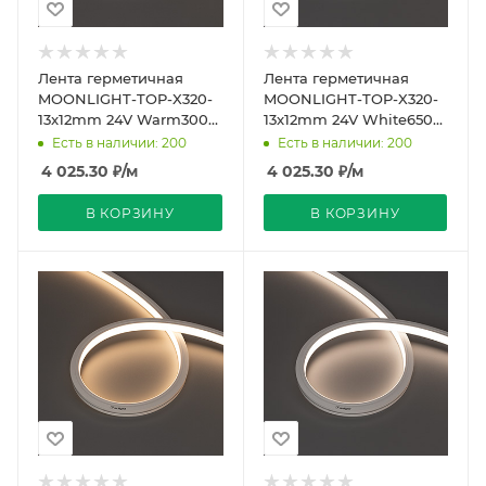
Лента герметичная
Лента герметичная
MOONLIGHT-TOP-X320-
MOONLIGHT-TOP-X320-
13x12mm 24V Warm3000
13x12mm 24V White6500
(5 W/m, IP67, sauna, 15m,
(5 W/m, IP67, sauna, 5m,
Есть в наличии: 200
Есть в наличии: 200
wire x2) (Arligh
wire x1) (Arligh
4 025.30
₽
/м
4 025.30
₽
/м
В КОРЗИНУ
В КОРЗИНУ