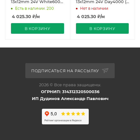
13x12mm 24V White6000
13x12mm 24V Day4000 (5
(5 W/m, IP67, sauna, 15m,
W/m, IP67, sauna, 15m,
Есть в наличии: 200
Нет в наличии
wire x2) (Arlig
wire x2) (Arlight
4 025.30
₽
/м
4 025.30
₽
/м
В КОРЗИНУ
В КОРЗИНУ
ПОДПИСАТЬСЯ НА РАССЫЛКУ
2026 © Все права защищены.
ОГРНИП: 314312320500036
ИП Дудинов Александр Павлович