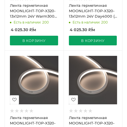
Лента герметичная
Лента герметичная
MOONLIGHT-TOP-X320-
MOONLIGHT-TOP-X320-
13x12mm 24V Warm3000
13x12mm 24V Day4000 (5
(5 W/m, IP67, sauna, 5m,
W/m, IP67, sauna, 5m,
Есть в наличии: 200
Есть в наличии: 200
wire x1) (Arlight
wire x1) (Arlight,
4 025.30
₽
/м
4 025.30
₽
/м
В КОРЗИНУ
В КОРЗИНУ
Лента герметичная
Лента герметичная
MOONLIGHT-TOP-X320-
MOONLIGHT-TOP-X320-