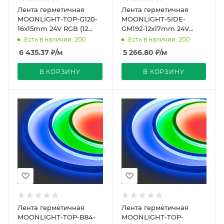
Лента герметичная
Лента герметичная
MOONLIGHT-TOP-G120-
MOONLIGHT-SIDE-
16x15mm 24V RGB (12
GM192-12x17mm 24V
W/m, IP67, 5m, wire x2)
RGBW-Warm (14.4 W/m,
Есть в наличии: 200
Есть в наличии: 200
(Arlight, Вывод бок
IP67, 5m, wire x2)
6 435.37
₽
/м
5 266.80
₽
/м
(Arlight,
В КОРЗИНУ
В КОРЗИНУ
Лента герметичная
Лента герметичная
MOONLIGHT-TOP-B84-
MOONLIGHT-TOP-