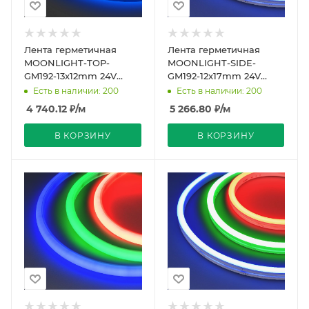
Лента герметичная
Лента герметичная
MOONLIGHT-TOP-
MOONLIGHT-SIDE-
GM192-13x12mm 24V
GM192-12x17mm 24V
RGBW-Day (14.4 W/m,
RGBW-Day (14.4 W/m,
Есть в наличии: 200
Есть в наличии: 200
IP67, 5m, wire x2)
IP67, 5m, wire x2)
4 740.12
₽
/м
5 266.80
₽
/м
(Arlight, В
(Arlight,
В КОРЗИНУ
В КОРЗИНУ