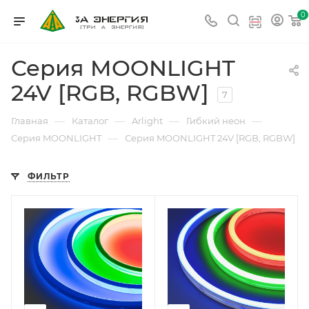
0
Серия MOONLIGHT
24V [RGB, RGBW]
7
—
—
—
—
Главная
Каталог
Arlight
Гибкий неон
—
Серия MOONLIGHT
Серия MOONLIGHT 24V [RGB, RGBW]
ФИЛЬТР