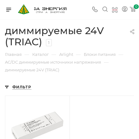
0
диммируемые 24V
(TRIAC)
1
—
—
—
—
Главная
Каталог
Arlight
Блоки питания
—
AC/DC диммируемые источники напряжения
диммируемые 24V (TRIAC)
ФИЛЬТР