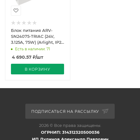
Блок питания ARV-
SN24075-TRIAC (24V,
3.125A, 75W) (Arlight, IP20
Пластик, 3 года)
Есть в наличии: 71
4 690.57
₽
/шт
В КОРЗИНУ
ПОДПИСАТЬСЯ НА РАССЫЛКУ
2026 © Все права защищены.
ОГРНИП: 314312320500036
ИП Дудинов Александр Павлович