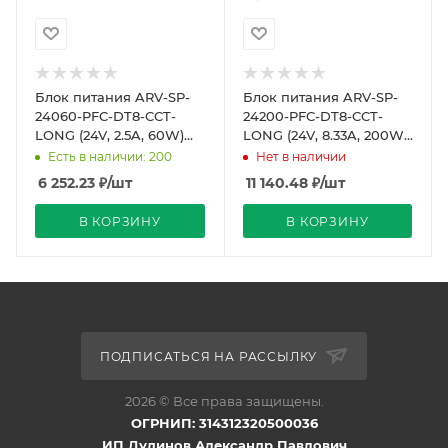
Блок питания ARV-SP-
Блок питания ARV-SP-
24060-PFC-DT8-CCT-
24200-PFC-DT8-CCT-
LONG (24V, 2.5A, 60W)
LONG (24V, 8.33A, 200W)
(Arlight, IP20 Пластик, 5
(Arlight, IP20 Пластик, 5
Есть в наличии: 200
Нет в наличии
лет)
лет)
6 252.23
₽
/шт
11 140.48
₽
/шт
В КОРЗИНУ
В КОРЗИНУ
ПОДПИСАТЬСЯ НА РАССЫЛКУ
2026 © Все права защищены.
ОГРНИП: 314312320500036
ИП Дудинов Александр Павлович