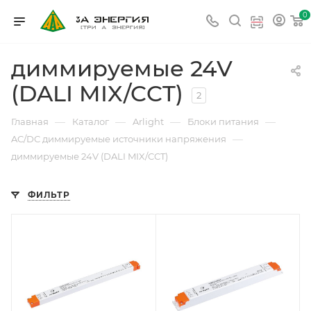
0
диммируемые 24V
(DALI MIX/CCT)
2
—
—
—
—
Главная
Каталог
Arlight
Блоки питания
—
AC/DC диммируемые источники напряжения
диммируемые 24V (DALI MIX/CCT)
ФИЛЬТР