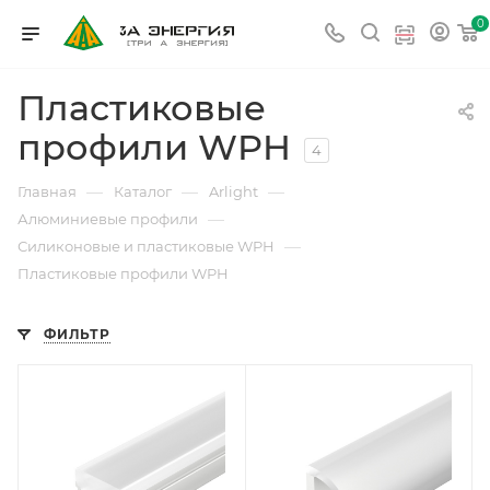
0
Пластиковые
профили WPH
4
—
—
—
Главная
Каталог
Arlight
—
Алюминиевые профили
—
Силиконовые и пластиковые WPH
Пластиковые профили WPH
ФИЛЬТР