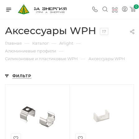
0
Аксессуары WPH
17
—
—
—
Главная
Каталог
Arlight
—
Алюминиевые профили
—
Силиконовые и пластиковые WPH
Аксессуары WPH
ФИЛЬТР