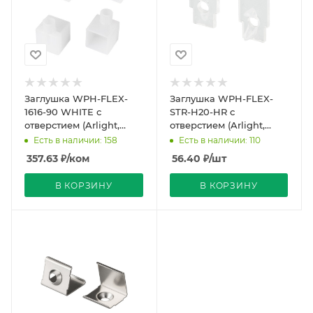
Заглушка WPH-FLEX-
Заглушка WPH-FLEX-
1616-90 WHITE с
STR-H20-HR с
отверстием (Arlight,
отверстием (Arlight,
Пластик)
Пластик)
Есть в наличии: 158
Есть в наличии: 110
357.63
₽
/ком
56.40
₽
/шт
В КОРЗИНУ
В КОРЗИНУ