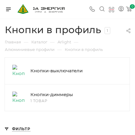
0
Кнопки в профиль
1
—
—
—
Главная
Каталог
Arlight
—
Алюминиевые профили
Кнопки в профиль
Кнопки-выключатели
Кнопки-диммеры
1 ТОВАР
ФИЛЬТР