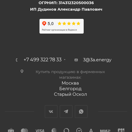
ОГРНИП: 314312320500036
ИП Дудинов Александр Павлович
+7 499 322 78 33
3@3a.energy
Купить продукцию в фирменных
магазинах:
Москва
Белгород
Старый Оскол