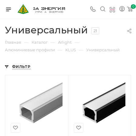
0
Универсальный
21
—
—
—
Главная
Каталог
Arlight
—
—
Алюминиевые профили
KLUS
Универсальный
ФИЛЬТР