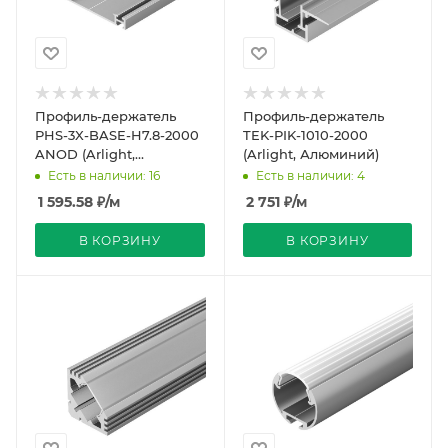
Профиль-держатель
Профиль-держатель
PHS-3X-BASE-H7.8-2000
TEK-PIK-1010-2000
ANOD (Arlight,
(Arlight, Алюминий)
Алюминий)
Есть в наличии: 16
Есть в наличии: 4
1 595.58
₽
/м
2 751
₽
/м
В КОРЗИНУ
В КОРЗИНУ