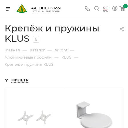
0
Крепёж и пружины
KLUS
6
—
—
—
Главная
Каталог
Arlight
—
—
Алюминиевые профили
KLUS
Крепёж и пружины KLUS
ФИЛЬТР