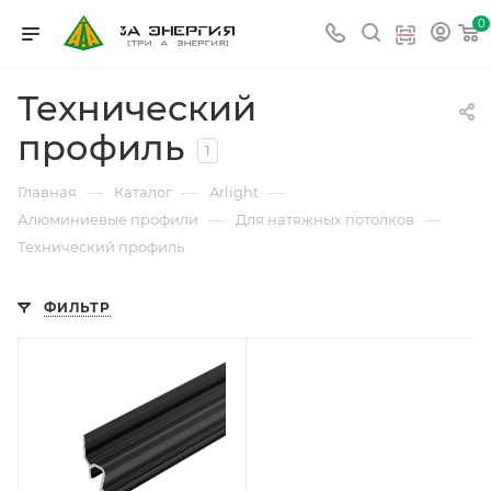
0
Технический
профиль
1
—
—
—
Главная
Каталог
Arlight
—
—
Алюминиевые профили
Для натяжных потолков
Технический профиль
ФИЛЬТР