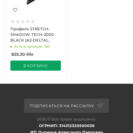
Профиль STRETCH-
SHADOW-TECH-2000
BLACK (A2-DELTA)
(Arlight, Алюминий)
Есть в наличии: 160
825.30
₽
/м
В КОРЗИНУ
ПОДПИСАТЬСЯ НА РАССЫЛКУ
2026 © Все права защищены.
ОГРНИП: 314312320500036
ИП Дудинов Александр Павлович