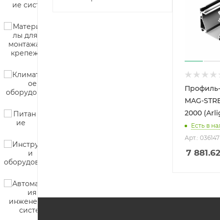
Профиль
MAG-STRE
2000 (Arl
Есть в на
Арт.: 036147
7 881.6