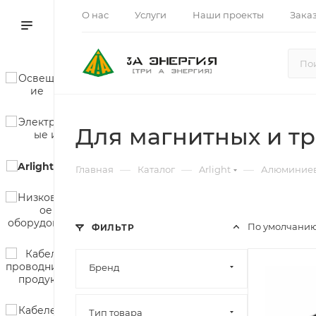
О нас
Услуги
Наши проекты
Зака
Для магнитных и т
—
—
—
Главная
Каталог
Arlight
Алюминие
По умолчанию
ФИЛЬТР
Бренд
Тип товара