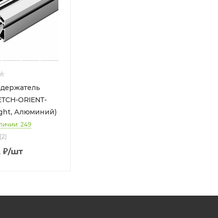
-держатель
TCH-ORIENT-
ight, Алюминий)
личии: 249
(2)
2
₽
/шт