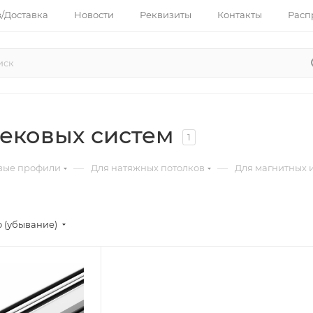
з/Доставка
Новости
Реквизиты
Контакты
Расп
рековых систем
1
—
—
вые профили
Для натяжных потолков
Для магнитных 
 (убывание)