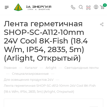
0
Лента герметичная
SHOP-SC-A112-10mm
24V Cool 8K-Fish (18.4
W/m, IP54, 2835, 5m)
(Arlight, Открытый)
—
—
—
Главная
Каталог
Arlight
Светодиодные ленты
—
—
Специализированные
—
Для освещения продуктов 24V
Лента герметичная SHOP-SC-A112-10mm 24V Cool 8K-Fish
(18.4 W/m, IP54, 2835, 5m) (Arlight, Открытый)