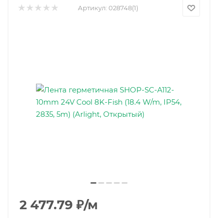
Артикул:
028748(1)
2 477.79
₽
/м