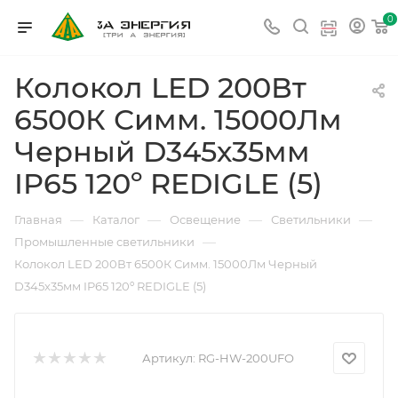
0
Колокол LED 200Вт
6500К Симм. 15000Лм
Черный D345х35мм
IP65 120º REDIGLE (5)
—
—
—
—
Главная
Каталог
Освещение
Светильники
—
Промышленные светильники
Колокол LED 200Вт 6500К Симм. 15000Лм Черный
D345х35мм IP65 120º REDIGLE (5)
Артикул:
RG-HW-200UFO