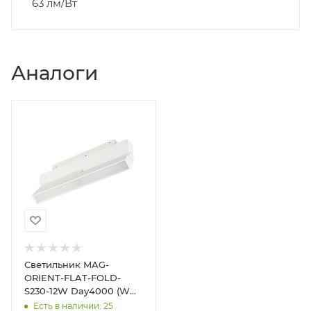
63 лм/Вт
Аналоги
Светильник MAG-
ORIENT-FLAT-FOLD-
S230-12W Day4000 (WH,
80 deg, 48V, DALI)
Есть в наличии: 25