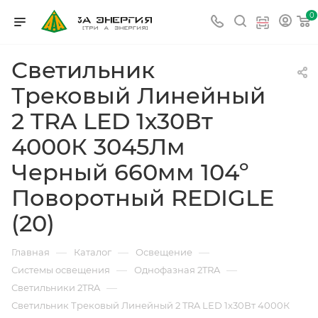
0
Светильник
Трековый Линейный
2 TRA LED 1х30Вт
4000К 3045Лм
Черный 660мм 104º
Поворотный REDIGLE
(20)
—
—
—
Главная
Каталог
Освещение
—
—
Системы освещения
Однофазная 2TRA
—
Светильники 2TRA
Светильник Трековый Линейный 2 TRA LED 1х30Вт 4000К