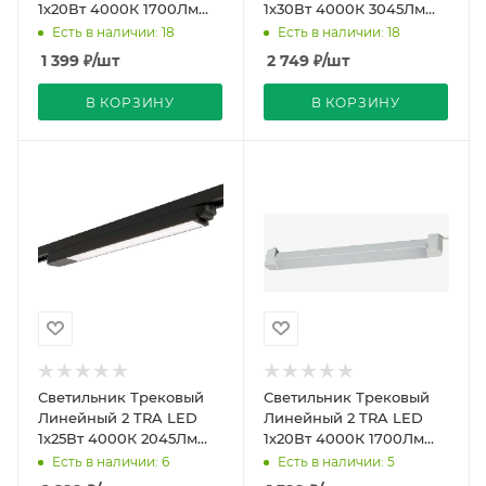
1х20Вт 4000К 1700Лм
1х30Вт 4000К 3045Лм
Черный 336мм 104º
Белый 660мм 104º
Есть в наличии: 18
Есть в наличии: 18
Поворотный REDIGLE
Поворотный REDIGLE
1 399
₽
/шт
2 749
₽
/шт
(30)
(20)
В КОРЗИНУ
В КОРЗИНУ
Светильник Трековый
Светильник Трековый
Линейный 2 TRA LED
Линейный 2 TRA LED
1х25Вт 4000К 2045Лм
1х20Вт 4000К 1700Лм
Черный 460мм 104º
Белый 336мм 104º
Есть в наличии: 6
Есть в наличии: 5
Поворотный REDIGLE
Поворотный REDIGLE