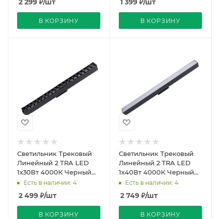
2 299
₽
/шт
1 399
₽
/шт
(30)
(30)
В КОРЗИНУ
В КОРЗИНУ
Светильник Трековый
Светильник Трековый
Линейный 2 TRA LED
Линейный 2 TRA LED
1х30Вт 4000К Черный
1х40Вт 4000К Черный
405мм 40º Поворот по
535мм 104º Поворот по
Есть в наличии: 4
Есть в наличии: 4
центру REDIGLE (30)
центру REDIGLE (20)
2 499
₽
/шт
2 749
₽
/шт
В КОРЗИНУ
В КОРЗИНУ