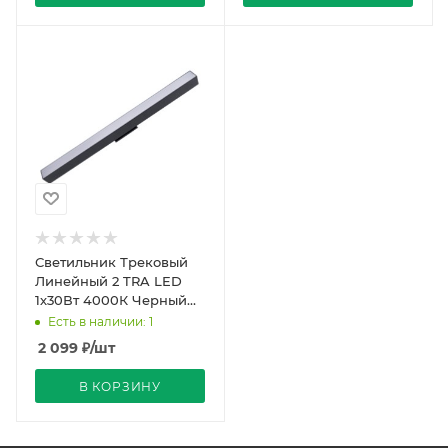
Светильник Трековый
Линейный 2 TRA LED
1х30Вт 4000К Черный
405мм 104º Поворот по
Есть в наличии: 1
центру REDIGLE (30)
2 099
₽
/шт
В КОРЗИНУ