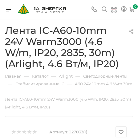
0
Лента IC-A60-10mm
24V Warm3000 (4.6
W/m, IP20, 2835, 30m)
(Arlight, 4.6 Вт/м, IP20)
—
—
—
Главная
Каталог
Arlight
Светодиодные ленты
—
—
Стабилизированные IC
A60 24V 10mm 4.6 W/m 30m
—
Лента IC-A60-10mm 24V Warm3000 (4.6 W/m, IP20, 2835, 30m)
(Arlight, 4.6 Вт/м, IP20)
Артикул:
027033(1)