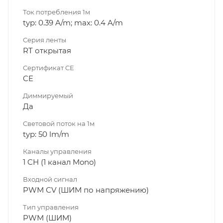
Ток потребления 1м
typ: 0.39 A/m; max: 0.4 A/m
Серия ленты
RT открытая
Сертификат CE
CE
Диммируeмый
Да
Световой поток на 1м
typ: 50 lm/m
Каналы управления
1 CH (1 канал Mono)
Входной сигнал
PWM СV (ШИМ по напряжению)
Тип управления
PWM (ШИМ)