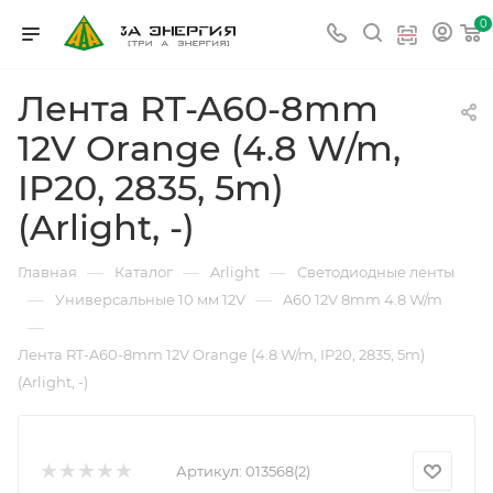
0
Лента RT-A60-8mm
12V Orange (4.8 W/m,
IP20, 2835, 5m)
(Arlight, -)
—
—
—
Главная
Каталог
Arlight
Светодиодные ленты
—
—
Универсальные 10 мм 12V
A60 12V 8mm 4.8 W/m
—
Лента RT-A60-8mm 12V Orange (4.8 W/m, IP20, 2835, 5m)
(Arlight, -)
Артикул:
013568(2)