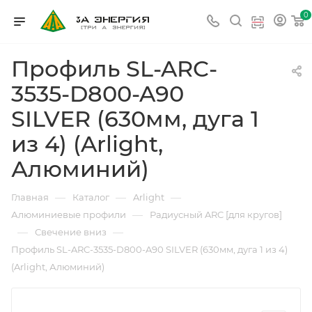
0
Профиль SL-ARC-
3535-D800-A90
SILVER (630мм, дуга 1
из 4) (Arlight,
Алюминий)
—
—
—
Главная
Каталог
Arlight
—
Алюминиевые профили
Радиусный ARC [для кругов]
—
—
Свечение вниз
Профиль SL-ARC-3535-D800-A90 SILVER (630мм, дуга 1 из 4)
(Arlight, Алюминий)