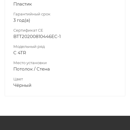
Пластик
Гарантийный срок
3 год(а)
Сертификат CE
BTT20200810446EC-1
Модельный ряд
C 4TR
Место установки
Потолок / Cтена
Цвет
Чёрный