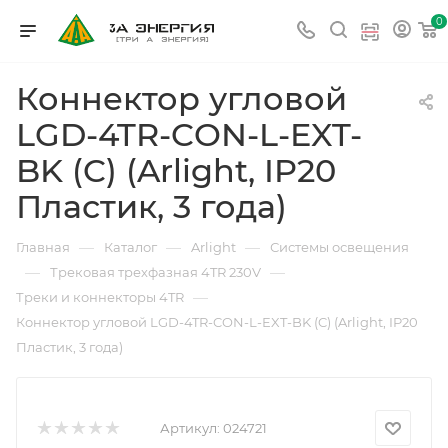
0
Коннектор угловой
LGD-4TR-CON-L-EXT-
BK (C) (Arlight, IP20
Пластик, 3 года)
—
—
—
Главная
Каталог
Arlight
Системы освещения
—
—
Трековая трехфазная 4TR 230V
—
Треки и коннекторы 4TR
Коннектор угловой LGD-4TR-CON-L-EXT-BK (C) (Arlight, IP20
Пластик, 3 года)
Артикул:
024721