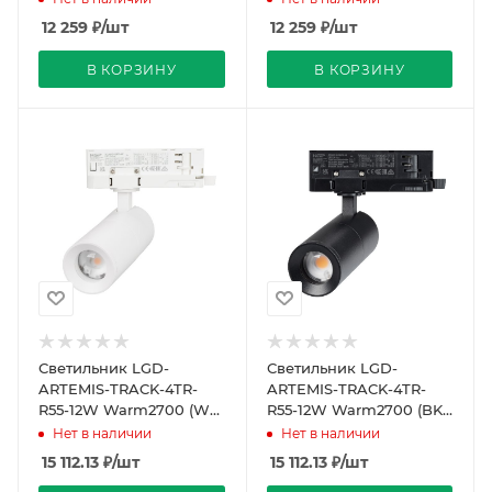
(Arlight, IP20 Металл,
(Arlight, IP20 Металл,
12 259
₽
/шт
12 259
₽
/шт
В КОРЗИНУ
В КОРЗИНУ
Светильник LGD-
Светильник LGD-
ARTEMIS-TRACK-4TR-
ARTEMIS-TRACK-4TR-
R55-12W Warm2700 (WH,
R55-12W Warm2700 (BK,
8-80 deg, 230V, DALI)
8-80 deg, 230V, DALI)
Нет в наличии
Нет в наличии
(Arlight, IP20 Металл,
(Arlight, IP20 Металл,
15 112.13
₽
/шт
15 112.13
₽
/шт