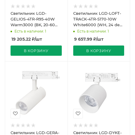
Светильник LGD-
Светильник LGD-LOFT-
GELIOS-4TR-R95-40W
TRACK-4TR-S170-10W
Warm3000 (BK, 20-60
White6000 (WH, 24 deg,
deg, 230V, DALI) (Arlight,
DALI) (Arlight, IP20
Есть в наличии: 1
Есть в наличии: 1
IP20 Металл, 3 года
Металл, 3 года)
19 205.22
₽
/шт
9 657.99
₽
/шт
В КОРЗИНУ
В КОРЗИНУ
Светильник LGD-GERA-
Светильник LGD-DYKE-