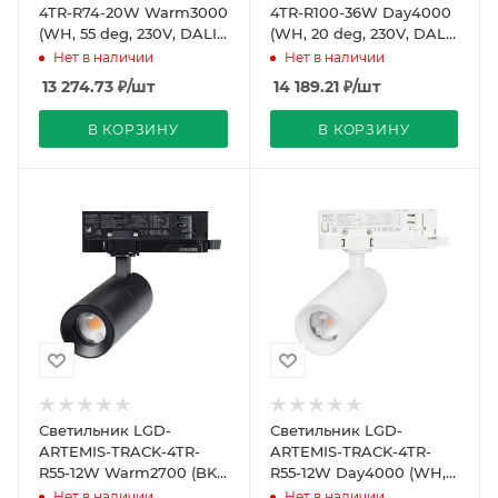
4TR-R74-20W Warm3000
4TR-R100-36W Day4000
(WH, 55 deg, 230V, DALI)
(WH, 20 deg, 230V, DALI)
(Arlight, IP20 Металл, 5
(Arlight, IP20 Металл, 5
Нет в наличии
Нет в наличии
лет)
лет)
13 274.73
₽
/шт
14 189.21
₽
/шт
В КОРЗИНУ
В КОРЗИНУ
Светильник LGD-
Светильник LGD-
ARTEMIS-TRACK-4TR-
ARTEMIS-TRACK-4TR-
R55-12W Warm2700 (BK,
R55-12W Day4000 (WH,
8-80 deg, 230V, TRIAC)
8-80 deg, 230V, TRIAC)
Нет в наличии
Нет в наличии