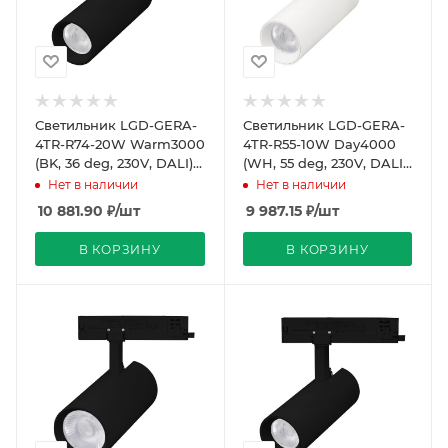
Светильник LGD-GERA-
Светильник LGD-GERA-
4TR-R74-20W Warm3000
4TR-R55-10W Day4000
(BK, 36 deg, 230V, DALI)
(WH, 55 deg, 230V, DALI)
(Arlight, IP20 Металл, 5
(Arlight, IP20 Металл, 5
Нет в наличии
Нет в наличии
лет)
лет)
10 881.90
₽
/шт
9 987.15
₽
/шт
В КОРЗИНУ
В КОРЗИНУ