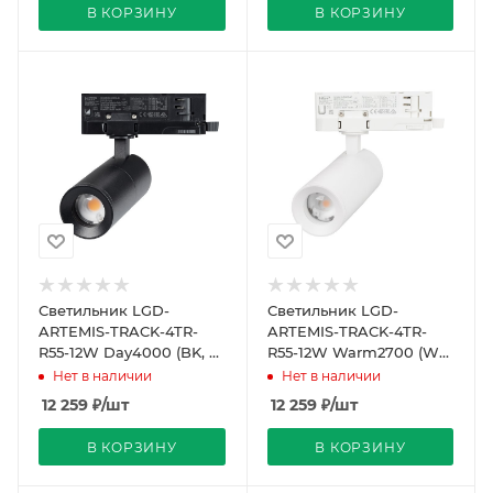
В КОРЗИНУ
В КОРЗИНУ
Светильник LGD-
Светильник LGD-
ARTEMIS-TRACK-4TR-
ARTEMIS-TRACK-4TR-
R55-12W Day4000 (BK, 8-
R55-12W Warm2700 (WH,
80 deg, 230V, TRIAC)
8-80 deg, 230V, TRIAC)
Нет в наличии
Нет в наличии
(Arlight, IP20 Металл,
(Arlight, IP20 Металл,
12 259
₽
/шт
12 259
₽
/шт
В КОРЗИНУ
В КОРЗИНУ