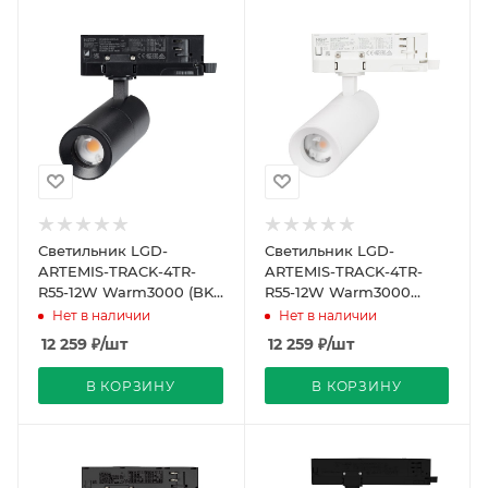
Светильник LGD-
Светильник LGD-
ARTEMIS-TRACK-4TR-
ARTEMIS-TRACK-4TR-
R55-12W Warm3000 (BK,
R55-12W Warm3000
8-80 deg, 230V, TRIAC)
(WH, 8-80 deg, 230V,
Нет в наличии
Нет в наличии
(Arlight, IP20 Металл,
TRIAC) (Arlight, IP20
12 259
₽
/шт
12 259
₽
/шт
Металл,
В КОРЗИНУ
В КОРЗИНУ