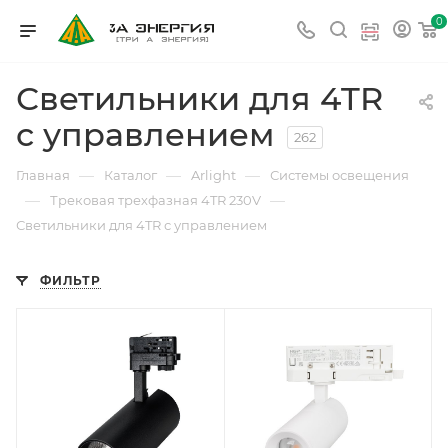
0
Светильники для 4TR
с управлением
262
—
—
—
Главная
Каталог
Arlight
Системы освещения
—
—
Трековая трехфазная 4TR 230V
Светильники для 4TR с управлением
ФИЛЬТР