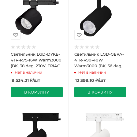
Светильник LGD-DYKE-
Светильник LGD-GERA-
4TR-R75-16W Warm3000
4TR-R90-40W
(BK, 38 deg, 230V, TRIAC)
Warm3000 (BK, 36 deg,
(Arlight, IP20 Металл, 5
230V, DALI) (Arlight, IP20
Нет в наличии
Нет в наличии
лет)
Металл, 5 лет)
9 534.21
₽
/шт
12 399.10
₽
/шт
В КОРЗИНУ
В КОРЗИНУ