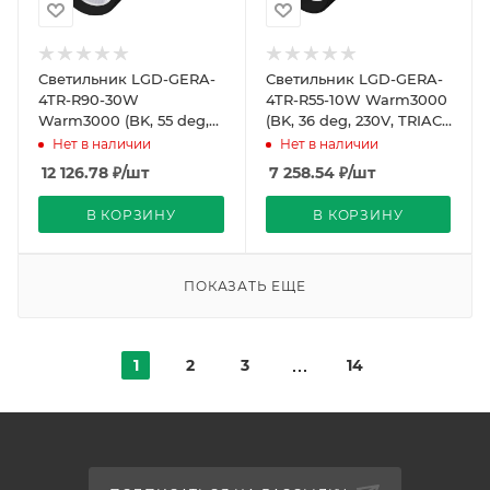
Светильник LGD-GERA-
Светильник LGD-GERA-
4TR-R90-30W
4TR-R55-10W Warm3000
Warm3000 (BK, 55 deg,
(BK, 36 deg, 230V, TRIAC)
230V, DALI) (Arlight, IP20
(Arlight, IP20 Металл, 5
Нет в наличии
Нет в наличии
Металл, 5 лет)
лет)
12 126.78
₽
/шт
7 258.54
₽
/шт
В КОРЗИНУ
В КОРЗИНУ
ПОКАЗАТЬ ЕЩЕ
1
2
3
14