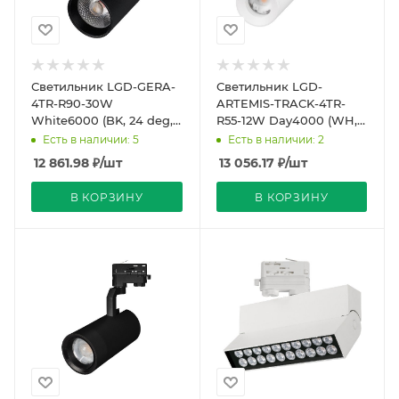
Светильник LGD-GERA-
Светильник LGD-
4TR-R90-30W
ARTEMIS-TRACK-4TR-
White6000 (BK, 24 deg,
R55-12W Day4000 (WH,
230V, DALI) (Arlight, IP20
8-80 deg, 230V, DALI)
Есть в наличии: 5
Есть в наличии: 2
Металл, 5 лет)
(Arlight, IP20 Металл, 5
12 861.98
₽
/шт
13 056.17
₽
/шт
В КОРЗИНУ
В КОРЗИНУ