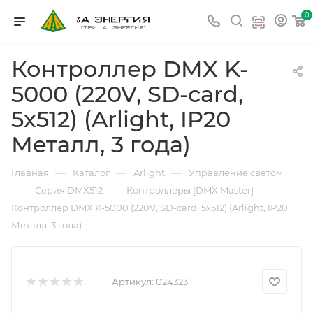
0
Контроллер DMX K-
5000 (220V, SD-card,
5x512) (Arlight, IP20
Металл, 3 года)
—
—
—
Главная
Каталог
Arlight
Управление светом
—
—
—
Серия DMX512
Контроллеры [DMX Master]
Контроллер DMX K-5000 (220V, SD-card, 5x512) (Arlight, IP20
Металл, 3 года)
Артикул:
024323