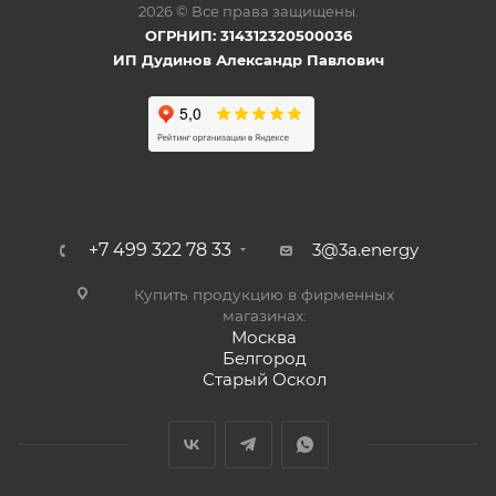
2026 © Все права защищены.
ОГРНИП: 314312320500036
ИП Дудинов Александр Павлович
+7 499 322 78 33
3@3a.energy
Купить продукцию в фирменных
магазинах:
Москва
Белгород
Старый Оскол