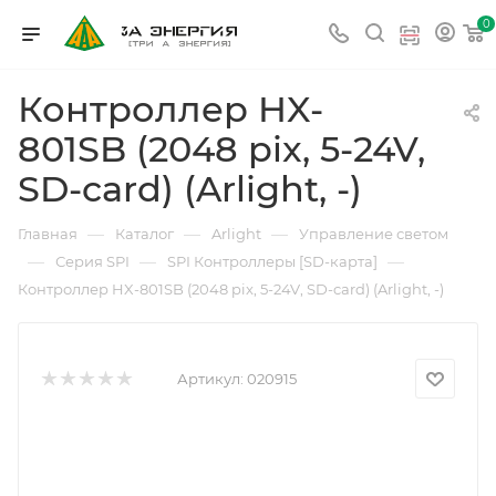
0
Контроллер HX-
801SB (2048 pix, 5-24V,
SD-card) (Arlight, -)
—
—
—
Главная
Каталог
Arlight
Управление светом
—
—
—
Серия SPI
SPI Контроллеры [SD-карта]
Контроллер HX-801SB (2048 pix, 5-24V, SD-card) (Arlight, -)
Артикул:
020915