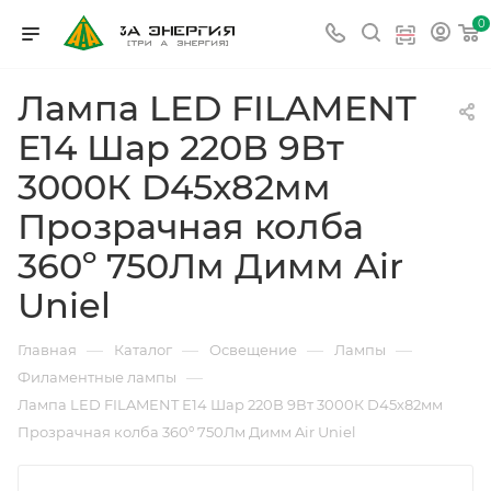
0
Лампа LED FILAMENT
Е14 Шар 220В 9Вт
3000К D45х82мм
Прозрачная колба
360º 750Лм Димм Air
Uniel
—
—
—
—
Главная
Каталог
Освещение
Лампы
—
Филаментные лампы
Лампа LED FILAMENT Е14 Шар 220В 9Вт 3000К D45х82мм
Прозрачная колба 360º 750Лм Димм Air Uniel