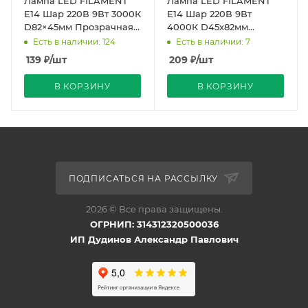
Лампа LED FILAMENT
Лампа LED FILAMENT
Е14 Шар 220В 9Вт 3000К
Е14 Шар 220В 9Вт
D82×45мм Прозрачная
4000К D45х82мм
колба 360º 750Лм Sky
Прозрачная колба 360º
Есть в наличии: 124
Есть в наличии: 7
Uniel
750Лм Димм Air Uniel
139
₽
/шт
209
₽
/шт
В КОРЗИНУ
В КОРЗИНУ
ПОДПИСАТЬСЯ НА РАССЫЛКУ
2026 © Все права защищены.
ОГРНИП: 314312320500036
ИП Дудинов Александр Павлович