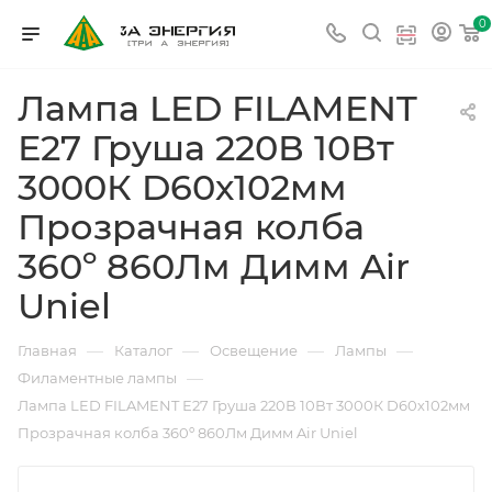
0
Лампа LED FILAMENT
Е27 Груша 220В 10Вт
3000К D60х102мм
Прозрачная колба
360º 860Лм Димм Air
Uniel
—
—
—
—
Главная
Каталог
Освещение
Лампы
—
Филаментные лампы
Лампа LED FILAMENT Е27 Груша 220В 10Вт 3000К D60х102мм
Прозрачная колба 360º 860Лм Димм Air Uniel