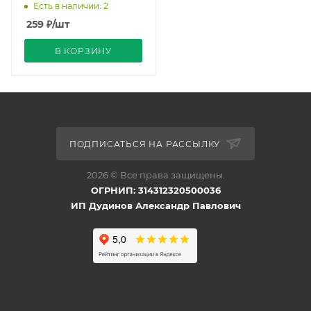
Прозрачная колба 360º
Есть в наличии: 2
850Лм Димм Air Uniel
259
₽
/шт
В КОРЗИНУ
ПОДПИСАТЬСЯ НА РАССЫЛКУ
2026 © Все права защищены.
ОГРНИП: 314312320500036
ИП Дудинов Александр Павлович