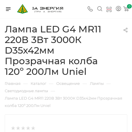
0
Лампа LED G4 MR11
220В 3Вт 3000К
D35х42мм
Прозрачная колба
120º 200Лм Uniel
—
—
—
—
Главная
Каталог
Освещение
Лампы
—
Светодиодные лампы
Лампа LED G4 MR11 220В 3Вт 3000К D35х42мм Прозрачная
колба 120º 200Лм Uniel