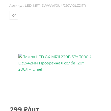
Артикул:
LED-MR11-3W/WW/GU4/220V GLZ21TR
299
₽
/шт