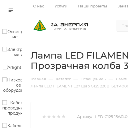
О нас
Услуги
Наши проекты
Зака
Лампа LED FILAMENT
Прозрачная колба 3
—
—
—
Главная
Каталог
Освещение
Ламп
Лампа LED FILAMENT Е27 Шар G125 220В 15Вт 4000
Артикул:
LED-G125-15W/4