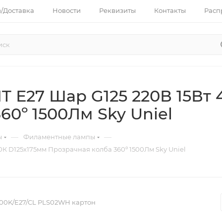
з/Доставка
Новости
Реквизиты
Контакты
Расп
 Е27 Шар G125 220В 15Вт 
60º 1500Лм Sky Uniel
—
—
ы
Филаментные лампы
К D125х175мм Прозрачная колба 360º 1500Лм Sky Uniel
000K/E27/CL PLS02WH картон