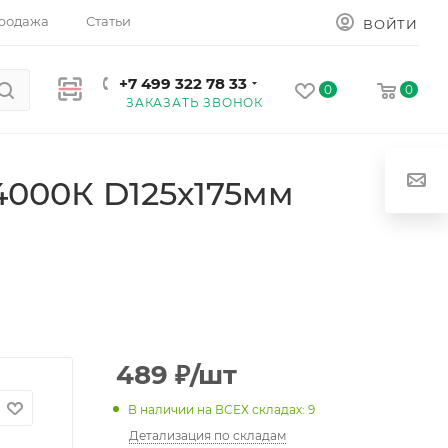
родажа
Статьи
ВОЙТИ
+7 499 322 78 33
0
0
ЗАКАЗАТЬ ЗВОНОК
4000К D125х175мм
489
₽
/шт
В наличии на ВСЕХ складах: 9
Детализация по складам