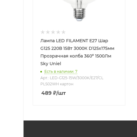
Лампа LED FILAMENT Е27 Шар
G125 220В 15Вт 3000К D125х175мм
Прозрачная колба 360º 1500Лм
Sky Uniel
Есть в наличии: 7
Арт.: LED-G125-15W/3000K/E27/CL
PLS02WH картон
489
₽
/шт