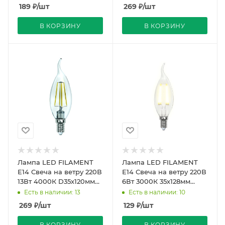
900Лм Sky Uniel
1150Лм Sky Uniel
189
₽
/шт
269
₽
/шт
В КОРЗИНУ
В КОРЗИНУ
Лампа LED FILAMENT
Лампа LED FILAMENT
Е14 Свеча на ветру 220В
Е14 Свеча на ветру 220В
13Вт 4000К D35х120мм
6Вт 3000К 35х128мм
Прозрачная
Матовая колба 360º
Есть в наличии: 13
Есть в наличии: 10
колба1150Лм Sky Uniel
500Лм Sky Uniel
269
₽
/шт
129
₽
/шт
В КОРЗИНУ
В КОРЗИНУ