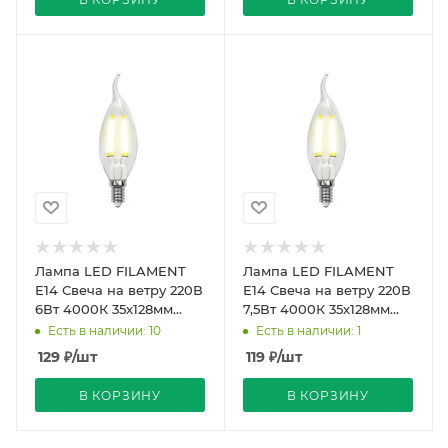
Лампа LED FILAMENT
Лампа LED FILAMENT
Е14 Свеча на ветру 220В
Е14 Свеча на ветру 220В
6Вт 4000К 35х128мм
7,5Вт 4000К 35х128мм
Прозрач колба 360º
Матовая колба 360º
Есть в наличии: 10
Есть в наличии: 1
500Лм Sky Uniel
745Лм Серия Ai
129
₽
/шт
119
₽
/шт
В КОРЗИНУ
В КОРЗИНУ