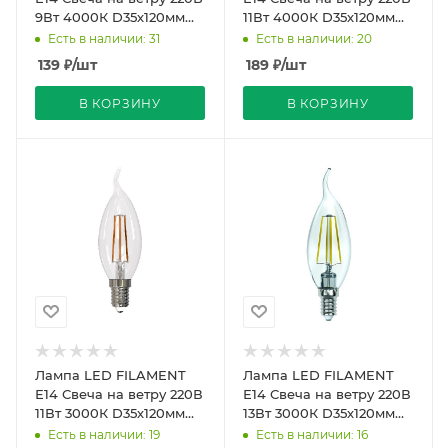
9Вт 4000К D35х120мм
11Вт 4000К D35х120мм
Прозрач колба 360º
Прозрачная колба
Есть в наличии: 31
Есть в наличии: 20
750Лм Sky Uniel
900Лм Sky Uniel
139
₽
/шт
189
₽
/шт
В КОРЗИНУ
В КОРЗИНУ
Лампа LED FILAMENT
Лампа LED FILAMENT
Е14 Свеча на ветру 220В
Е14 Свеча на ветру 220В
11Вт 3000К D35х120мм
13Вт 3000К D35х120мм
Прозрачная колба
Прозрачная колба
Есть в наличии: 19
Есть в наличии: 16