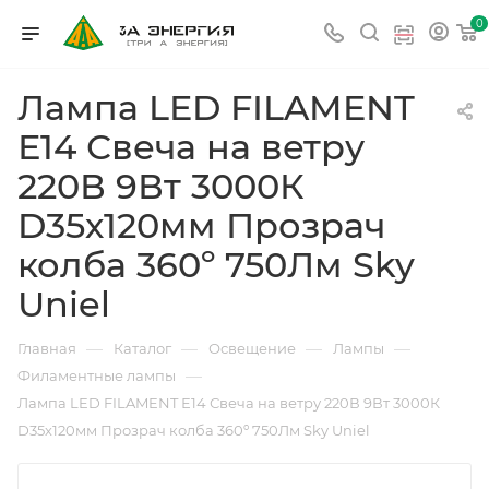
0
Лампа LED FILAMENT
Е14 Свеча на ветру
220В 9Вт 3000К
D35х120мм Прозрач
колба 360º 750Лм Sky
Uniel
—
—
—
—
Главная
Каталог
Освещение
Лампы
—
Филаментные лампы
Лампа LED FILAMENT Е14 Свеча на ветру 220В 9Вт 3000К
D35х120мм Прозрач колба 360º 750Лм Sky Uniel