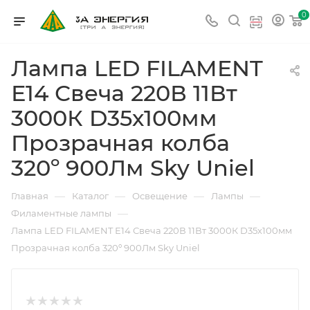
0
Лампа LED FILAMENT
Е14 Свеча 220В 11Вт
3000К D35х100мм
Прозрачная колба
320º 900Лм Sky Uniel
—
—
—
—
Главная
Каталог
Освещение
Лампы
—
Филаментные лампы
Лампа LED FILAMENT Е14 Свеча 220В 11Вт 3000К D35х100мм
Прозрачная колба 320º 900Лм Sky Uniel