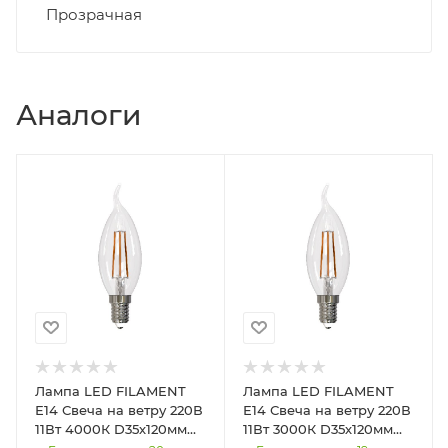
Прозрачная
Аналоги
Лампа LED FILAMENT
Лампа LED FILAMENT
Е14 Свеча на ветру 220В
Е14 Свеча на ветру 220В
11Вт 4000К D35х120мм
11Вт 3000К D35х120мм
Прозрачная колба
Прозрачная колба